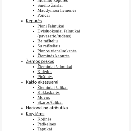
Muslino kepurės
Smėlio žaislai
Maudymosi liemenės
Pončai
Kepurės
Ploni šalmukai
Dvisluoksniai šalmukai
(pavasario/rudens)
Be raištelių
Su raišteliais
Plonos viensluoksnės
Žieminės kepurės
Žiemos prekės
Žieminiai šalmukai
Kalėdos
Pirštinės
Kaklo aksesuarai
Žieminiai šalikai
Kaklaskarės
Movos
Skaros/šalikai
Nacionalinė atributika
Kojytėms
Kojinės
Pėdkelnės
Tapukai