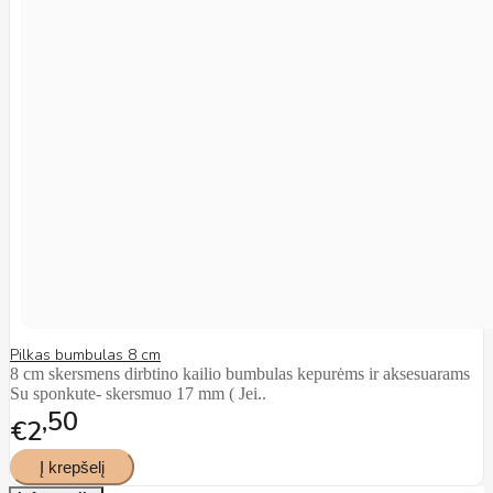
Pilkas bumbulas 8 cm
8 cm skersmens dirbtino kailio bumbulas kepurėms ir aksesuarams
Su sponkute- skersmuo 17 mm ( Jei..
50
€2