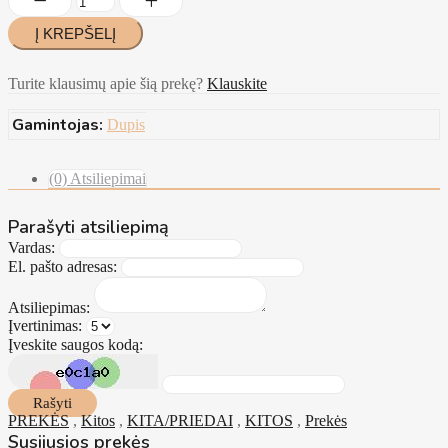
Turite klausimų apie šią prekę?
Klauskite
Gamintojas:
Dupis
(0) Atsiliepimai
Parašyti atsiliepimą
Vardas:
El. pašto adresas:
Atsiliepimas:
Įvertinimas:
Įveskite saugos kodą:
Rašyti
PREKĖS
,
Kitos
,
KITA/PRIEDAI
,
KITOS
,
Prekės
Susijusios prekės