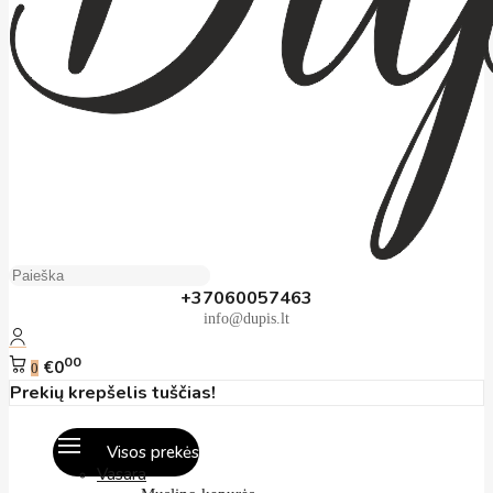
+37060057463
info@dupis.lt
00
€0
0
Prekių krepšelis tuščias!
Visos prekės
Vasara