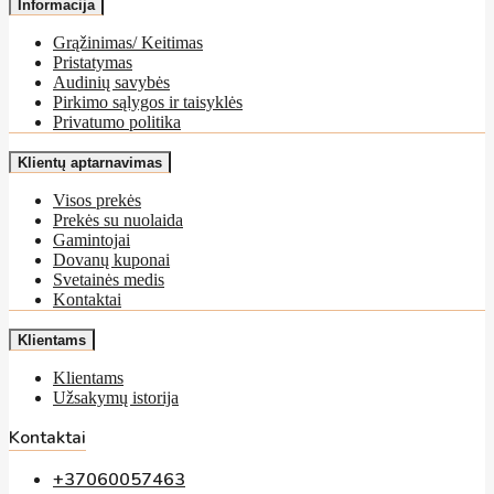
Informacija
Grąžinimas/ Keitimas
Pristatymas
Audinių savybės
Pirkimo sąlygos ir taisyklės
Privatumo politika
Klientų aptarnavimas
Visos prekės
Prekės su nuolaida
Gamintojai
Dovanų kuponai
Svetainės medis
Kontaktai
Klientams
Klientams
Užsakymų istorija
Kontaktai
+37060057463