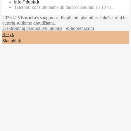
info@dupis.lt
Telefonu konsultuojame tik darbo dienomis 16-18 val.
2026 © Visos teisės saugomos. Kopijuoti, platinti svetainės turinį be
autorių sutikimo draudžiama.
Elektroninių parduotuvių nuoma
-
eShoprent.com
Rašyk
Skambink