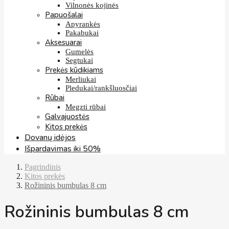
Vilnonės kojinės
Papuošalai
Apyrankės
Pakabukai
Aksesuarai
Gumelės
Segtukai
Prekės kūdikiams
Merliukai
Pledukai/rankšluosčiai
Rūbai
Megzti rūbai
Galvajuostės
Kitos prekės
Dovanų idėjos
Išpardavimas iki 50%
Pagrindinis
Kitos prekės
Rožininis bumbulas 8 cm
Rožininis bumbulas 8 cm