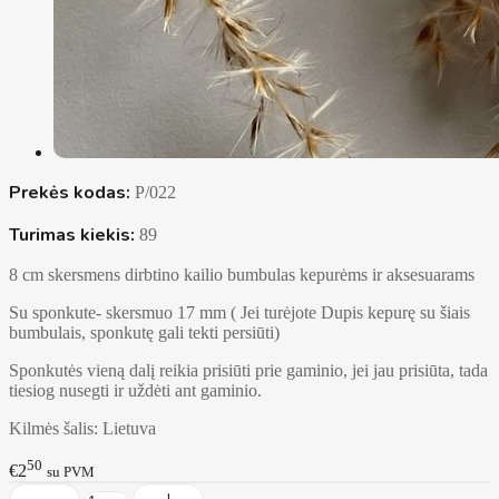
Prekės kodas:
P/022
Turimas kiekis:
89
8 cm skersmens dirbtino kailio bumbulas kepurėms ir aksesuarams
Su sponkute- skersmuo 17 mm ( Jei turėjote Dupis kepurę su šiais
bumbulais, sponkutę gali tekti persiūti)
Sponkutės vieną dalį reikia prisiūti prie gaminio, jei jau prisiūta, tada
tiesiog nusegti ir uždėti ant gaminio.
Kilmės šalis: Lietuva
50
€2
su PVM