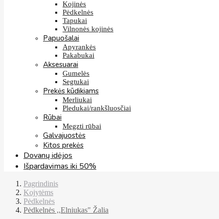
Kojinės
Pėdkelnės
Tapukai
Vilnonės kojinės
Papuošalai
Apyrankės
Pakabukai
Aksesuarai
Gumelės
Segtukai
Prekės kūdikiams
Merliukai
Pledukai/rankšluosčiai
Rūbai
Megzti rūbai
Galvajuostės
Kitos prekės
Dovanų idėjos
Išpardavimas iki 50%
Pagrindinis
Kojytėms
Pėdkelnės
Pėdkelnės ,,Elniukas" Žalia