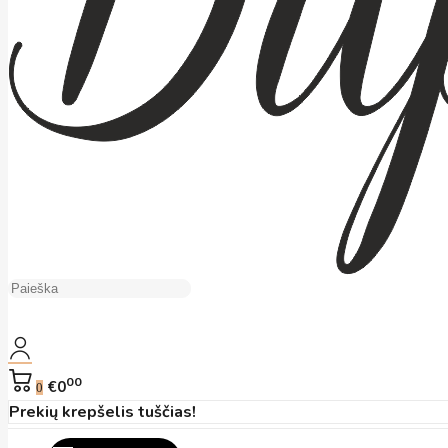
00
€0
0
Prekių krepšelis tuščias!