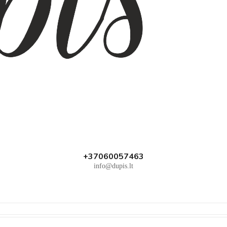
+37060057463
info@dupis.lt