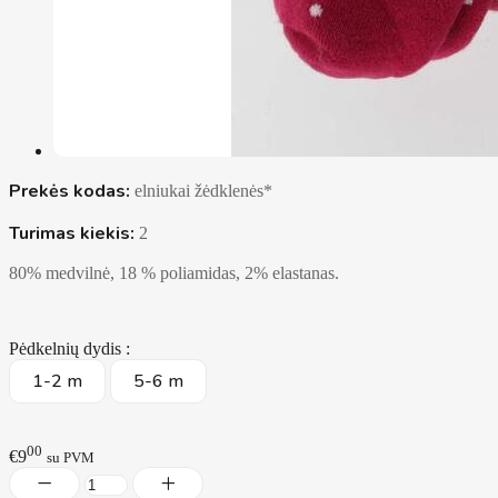
Prekės kodas:
elniukai žėdklenės*
Turimas kiekis:
2
80% medvilnė, 18 % poliamidas, 2% elastanas.
Pėdkelnių dydis :
1-2 m
5-6 m
00
€9
su PVM