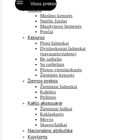
Visos prekės
Vasara
Muslino kepurės
Smėlio žaislai
Maudymosi liemenės
Pončai
Kepurės
Ploni šalmukai
Dvisluoksniai šalmukai
(pavasario/rudens)
Be raištelių
Su raišteliais
Plonos viensluoksnės
Žieminės kepurės
Žiemos prekės
Žieminiai šalmukai
Kalėdos
Pirštinės
Kaklo aksesuarai
Žieminiai šalikai
Kaklaskarės
Movos
Skaros/šalikai
Nacionalinė atributika
Kojytėms