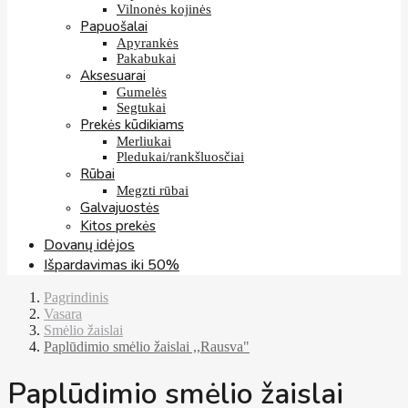
Vilnonės kojinės
Papuošalai
Apyrankės
Pakabukai
Aksesuarai
Gumelės
Segtukai
Prekės kūdikiams
Merliukai
Pledukai/rankšluosčiai
Rūbai
Megzti rūbai
Galvajuostės
Kitos prekės
Dovanų idėjos
Išpardavimas iki 50%
Pagrindinis
Vasara
Smėlio žaislai
Paplūdimio smėlio žaislai ,,Rausva"
Paplūdimio smėlio žaislai