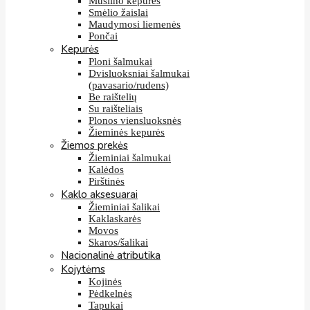
Muslino kepurės
Smėlio žaislai
Maudymosi liemenės
Pončai
Kepurės
Ploni šalmukai
Dvisluoksniai šalmukai
(pavasario/rudens)
Be raištelių
Su raišteliais
Plonos viensluoksnės
Žieminės kepurės
Žiemos prekės
Žieminiai šalmukai
Kalėdos
Pirštinės
Kaklo aksesuarai
Žieminiai šalikai
Kaklaskarės
Movos
Skaros/šalikai
Nacionalinė atributika
Kojytėms
Kojinės
Pėdkelnės
Tapukai