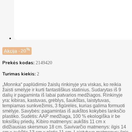
%
Akcija
-20
Prekės kodas:
2149420
Turimas kiekis:
2
„Monnka“ paplūdimio žaislų rinkinyje yra viskas, ko reikia
žaisti smėlyje ir kurti fantastiškus statinius. Sudarytas iš 9
dalių ir pagaminta iš labai patvarios medžiagos. Rinkinyje
yra: kibiras, kastuvas, grėblys, šaukštas, laistytuvas,
tempiamas sunkvežimis, 3 figūrėlės, kurias galima formuoti
smėlyje. Savybės: pagamintas iš aukštos kokybės lanksčio
plastiko. Sudėtis: AAP medžiaga, 100 % ekologiška ir be
toksiškų priedų. Kibiro matmenys: aukštis 11 cm x
didžiausias skersmuo 18 cm. Savivarčio matmenys: ilgis 14