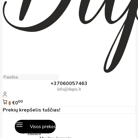
+37060057463
info@dupis.lt
00
€0
0
Prekių krepšelis tuščias!
Visos prekės
Vasara