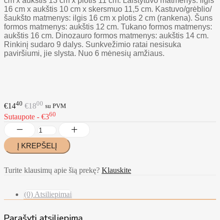
cm x aukštis 13 cm x plotis 11 cm. Laistytuvo matmenys: ilgis
16 cm x aukštis 10 cm x skersmuo 11,5 cm. Kastuvo/grėblio/
šaukšto matmenys: ilgis 16 cm x plotis 2 cm (rankena). Šuns
formos matmenys: aukštis 12 cm. Tukano formos matmenys:
aukštis 16 cm. Dinozauro formos matmenys: aukštis 14 cm.
Rinkinį sudaro 9 dalys. Sunkvežimio ratai nesisuka
paviršiumi, jie slysta. Nuo 6 mėnesių amžiaus.
40
00
€14
€18
su PVM
60
Sutaupote - €3
Turite klausimų apie šią prekę?
Klauskite
(0) Atsiliepimai
Parašyti atsiliepimą