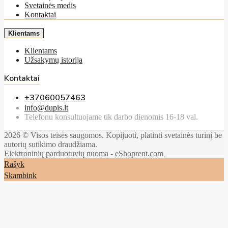
Svetainės medis
Kontaktai
Klientams
Klientams
Užsakymų istorija
Kontaktai
+37060057463
info@dupis.lt
Telefonu konsultuojame tik darbo dienomis 16-18 val.
2026 © Visos teisės saugomos. Kopijuoti, platinti svetainės turinį be
autorių sutikimo draudžiama.
Elektroninių parduotuvių nuoma
-
eShoprent.com
Rašyk
Skambink