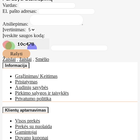
Vardas:
El. pašto adresas:
Atsiliepimas:
Įvertinimas:
Įveskite saugos kodą:
Rašyti
Žaislai
,
žaislai
,
Smėlio
Informacija
Grąžinimas/ Keitimas
Pristatymas
Audinių savybės
Pirkimo sąlygos ir taisyklės
Privatumo politika
Klientų aptarnavimas
Visos prekės
Prekės su nuolaida
Gamintojai
Dovanų kuponai