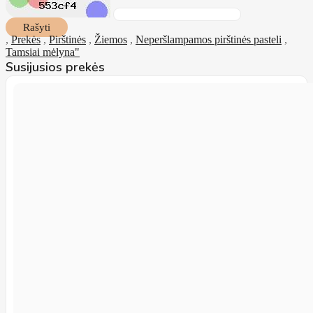
Rašyti
,
Prekės
,
Pirštinės
,
Žiemos
,
Neperšlampamos pirštinės pasteli
,
Tamsiai mėlyna"
Susijusios prekės