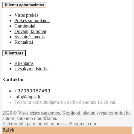
Klientų aptarnavimas
Visos prekės
Prekės su nuolaida
Gamintojai
Dovanų kuponai
Svetainės medis
Kontaktai
Klientams
Klientams
Užsakymų istorija
Kontaktai
+37060057463
info@dupis.lt
Telefonu konsultuojame tik darbo dienomis 16-18 val.
2026 © Visos teisės saugomos. Kopijuoti, platinti svetainės turinį be
autorių sutikimo draudžiama.
Elektroninių parduotuvių nuoma
-
eShoprent.com
Rašyk