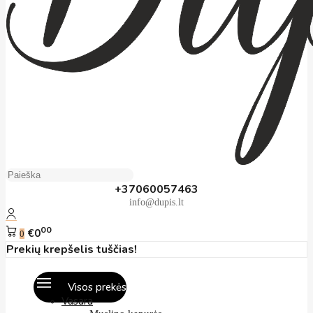
+37060057463
info@dupis.lt
00
€0
0
Prekių krepšelis tuščias!
Visos prekės
Vasara