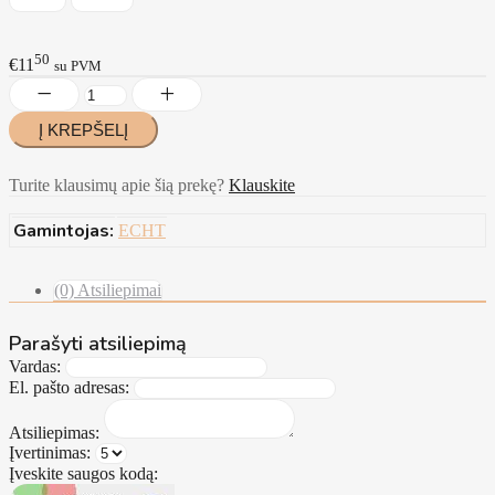
50
€11
su PVM
Turite klausimų apie šią prekę?
Klauskite
Gamintojas:
ECHT
(0) Atsiliepimai
Parašyti atsiliepimą
Vardas:
El. pašto adresas:
Atsiliepimas:
Įvertinimas:
Įveskite saugos kodą: