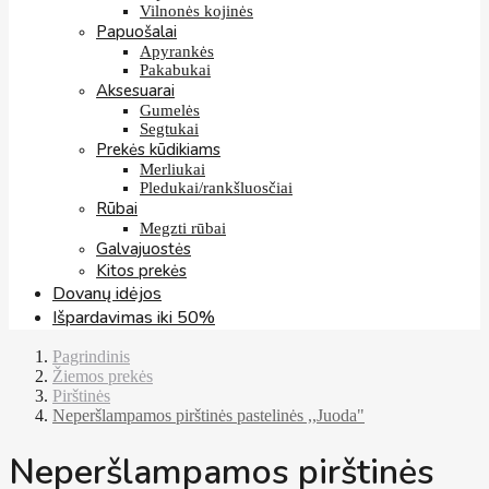
Vilnonės kojinės
Papuošalai
Apyrankės
Pakabukai
Aksesuarai
Gumelės
Segtukai
Prekės kūdikiams
Merliukai
Pledukai/rankšluosčiai
Rūbai
Megzti rūbai
Galvajuostės
Kitos prekės
Dovanų idėjos
Išpardavimas iki 50%
Pagrindinis
Žiemos prekės
Pirštinės
Neperšlampamos pirštinės pastelinės ,,Juoda"
Neperšlampamos pirštinės