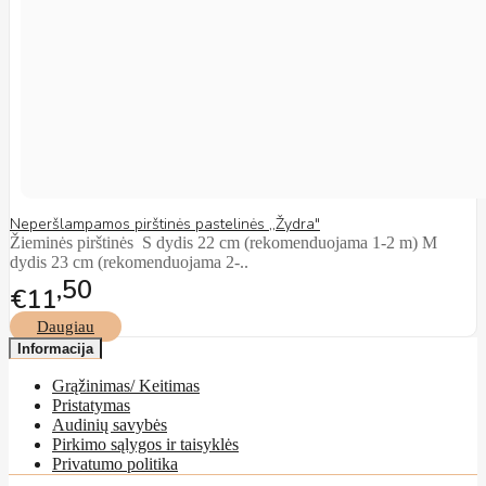
Neperšlampamos pirštinės pastelinės ,,Žydra"
Žieminės pirštinės S dydis 22 cm (rekomenduojama 1-2 m) M
dydis 23 cm (rekomenduojama 2-..
50
€11
Daugiau
Informacija
Grąžinimas/ Keitimas
Pristatymas
Audinių savybės
Pirkimo sąlygos ir taisyklės
Privatumo politika