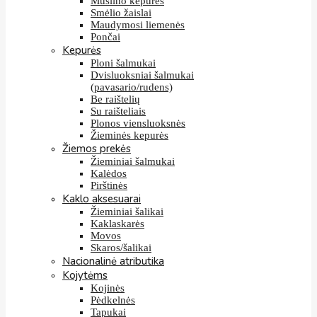
Muslino kepurės
Smėlio žaislai
Maudymosi liemenės
Pončai
Kepurės
Ploni šalmukai
Dvisluoksniai šalmukai
(pavasario/rudens)
Be raištelių
Su raišteliais
Plonos viensluoksnės
Žieminės kepurės
Žiemos prekės
Žieminiai šalmukai
Kalėdos
Pirštinės
Kaklo aksesuarai
Žieminiai šalikai
Kaklaskarės
Movos
Skaros/šalikai
Nacionalinė atributika
Kojytėms
Kojinės
Pėdkelnės
Tapukai