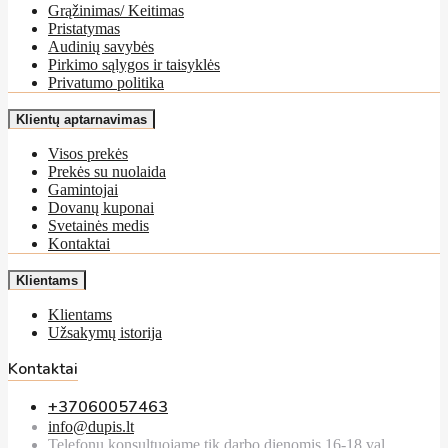
Grąžinimas/ Keitimas
Pristatymas
Audinių savybės
Pirkimo sąlygos ir taisyklės
Privatumo politika
Klientų aptarnavimas
Visos prekės
Prekės su nuolaida
Gamintojai
Dovanų kuponai
Svetainės medis
Kontaktai
Klientams
Klientams
Užsakymų istorija
Kontaktai
+37060057463
info@dupis.lt
Telefonu konsultuojame tik darbo dienomis 16-18 val.