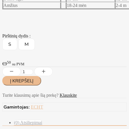
Amžius
18-24 mėn
2-4 m
Pirštinių dydis :
S
M
50
€9
su PVM
Turite klausimų apie šią prekę?
Klauskite
Gamintojas:
ECHT
(0) Atsiliepimai