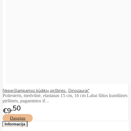
Neperšlampamos kūdikių pirštinės ,,Dinozaurai"
Poliesteris, medvilnė, elastanas 15 cm, 16 cm Labai šiltos kumštinės
pirštinės, pagamintos iš ..
50
€9
Daugiau
Informacija