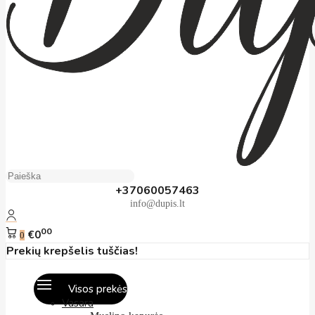
+37060057463
info@dupis.lt
00
€0
0
Prekių krepšelis tuščias!
Visos prekės
Vasara