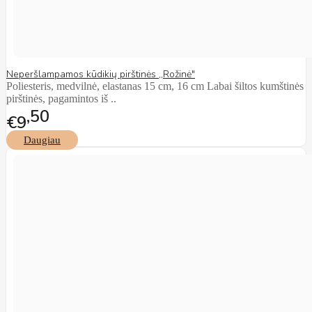
Neperšlampamos kūdikių pirštinės ,,Rožinė"
Poliesteris, medvilnė, elastanas 15 cm, 16 cm Labai šiltos kumštinės
pirštinės, pagamintos iš ..
50
€9
Daugiau