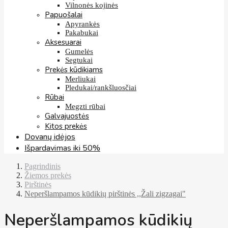
Vilnonės kojinės
Papuošalai
Apyrankės
Pakabukai
Aksesuarai
Gumelės
Segtukai
Prekės kūdikiams
Merliukai
Pledukai/rankšluosčiai
Rūbai
Megzti rūbai
Galvajuostės
Kitos prekės
Dovanų idėjos
Išpardavimas iki 50%
Pagrindinis
Žiemos prekės
Pirštinės
Neperšlampamos kūdikių pirštinės ,,Žali zigzagai"
Neperšlampamos kūdikių