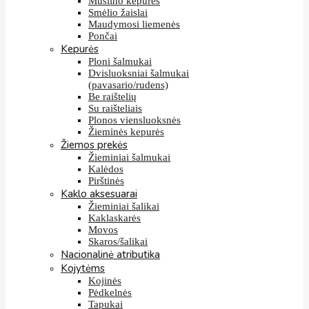
Muslino kepurės
Smėlio žaislai
Maudymosi liemenės
Pončai
Kepurės
Ploni šalmukai
Dvisluoksniai šalmukai
(pavasario/rudens)
Be raištelių
Su raišteliais
Plonos viensluoksnės
Žieminės kepurės
Žiemos prekės
Žieminiai šalmukai
Kalėdos
Pirštinės
Kaklo aksesuarai
Žieminiai šalikai
Kaklaskarės
Movos
Skaros/šalikai
Nacionalinė atributika
Kojytėms
Kojinės
Pėdkelnės
Tapukai