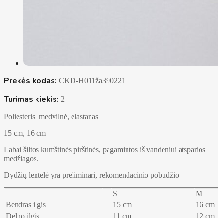
Prekės kodas:
CKD-H011ža390221
Turimas kiekis:
2
Poliesteris, medvilnė, elastanas
15 cm, 16 cm
Labai šiltos kumštinės pirštinės, pagamintos iš vandeniui atsparios
medžiagos.
Dydžių lentelė yra preliminari, rekomendacinio pobūdžio
S
M
Bendras ilgis
15 cm
16 cm
Delno ilgis
11 cm
12 cm