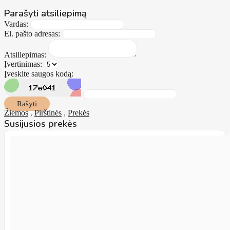
Parašyti atsiliepimą
Vardas:
El. pašto adresas:
Atsiliepimas:
Įvertinimas:
Įveskite saugos kodą:
Rašyti
Žiemos
,
Pirštinės
,
Prekės
Susijusios prekės