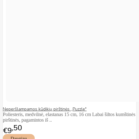
Neperšlampamos kūdikių pirštinės ,,Puzzle"
Poliesteris, medvilnė, elastanas 15 cm, 16 cm Labai šiltos kumštinės
pirštinės, pagamintos iš ..
50
€9
Daugiau