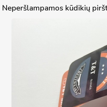
Neperšlampamos kūdikių piršt