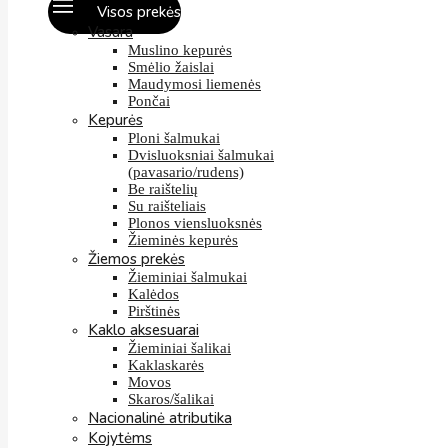
Visos prekės
Vasara
Muslino kepurės
Smėlio žaislai
Maudymosi liemenės
Pončai
Kepurės
Ploni šalmukai
Dvisluoksniai šalmukai
(pavasario/rudens)
Be raištelių
Su raišteliais
Plonos viensluoksnės
Žieminės kepurės
Žiemos prekės
Žieminiai šalmukai
Kalėdos
Pirštinės
Kaklo aksesuarai
Žieminiai šalikai
Kaklaskarės
Movos
Skaros/šalikai
Nacionalinė atributika
Kojytėms