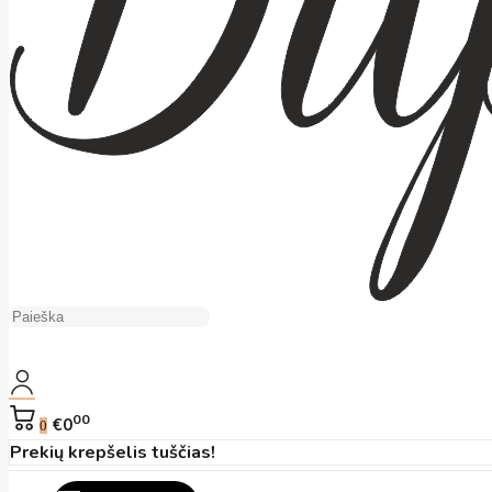
00
€0
0
Prekių krepšelis tuščias!