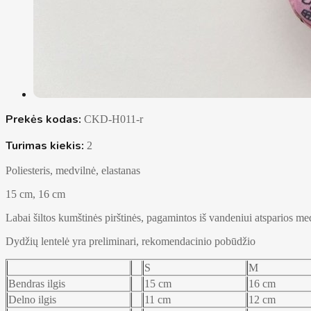
Prekės kodas:
CKD-H011-r
Turimas kiekis:
2
Poliesteris, medvilnė, elastanas
15 cm, 16 cm
Labai šiltos kumštinės pirštinės, pagamintos iš vandeniui atsparios m
Dydžių lentelė yra preliminari, rekomendacinio pobūdžio
S
M
Bendras ilgis
15 cm
16 cm
Delno ilgis
11 cm
12 cm