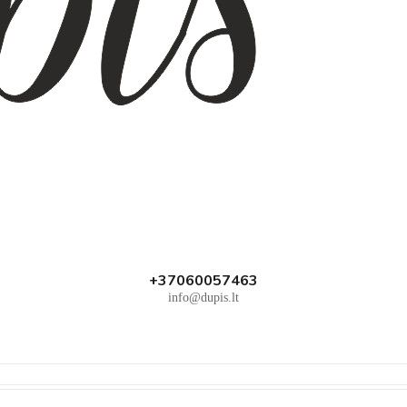
+37060057463
info@dupis.lt