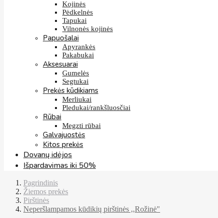
Kojinės
Pėdkelnės
Tapukai
Vilnonės kojinės
Papuošalai
Apyrankės
Pakabukai
Aksesuarai
Gumelės
Segtukai
Prekės kūdikiams
Merliukai
Pledukai/rankšluosčiai
Rūbai
Megzti rūbai
Galvajuostės
Kitos prekės
Dovanų idėjos
Išpardavimas iki 50%
Pagrindinis
Žiemos prekės
Pirštinės
Neperšlampamos kūdikių pirštinės ,,Rožinė"