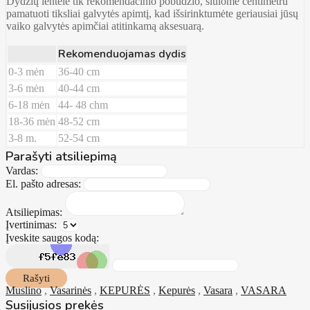
Dydžių lentelė tik rekomendacinio pobūdžio, siūlome centimetru
pamatuoti tiksliai galvytės apimtį, kad išsirinktumėte geriausiai jūsų
vaiko galvytės apimčiai atitinkamą aksesuarą.
Rekomenduojamas dydis
0-3 mėn
36-40 cm
3-6 mėn
40-44 cm
6-18 mėn
44- 48 chm
18-36 mėn
48-52 cm
3-8 m.
52-54 cm
Parašyti atsiliepimą
Vardas:
El. pašto adresas:
Atsiliepimas:
Įvertinimas:
Įveskite saugos kodą:
Rašyti
Muslino
,
Vasarinės
,
KEPURĖS
,
Kepurės
,
Vasara
,
VASARA
Susijusios prekės