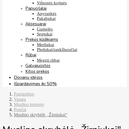
Vilnonės kojinės
Papuošalai
Apyrankės
Pakabukai
Aksesuarai
Gumelės
Segtukai
Prekės kūdikiams
Merliukai
Pledukai/rankšluosčiai
Rūbai
Megzti rūbai
Galvajuostės
Kitos prekės
Dovanų idėjos
Išpardavimas iki 50%
Pagrindinis
Vasara
Muslino kepurės
Pončai
Muslino skrybėlė ,,Žirniukai"