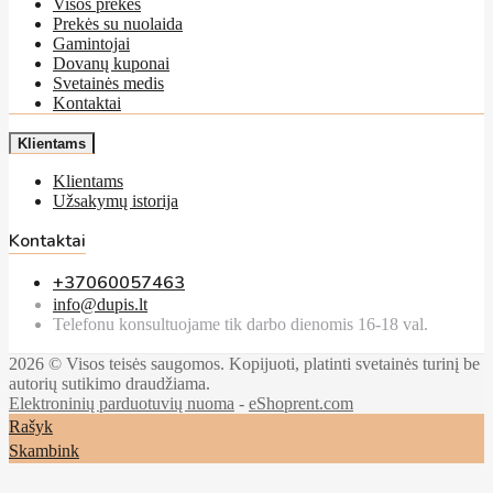
Visos prekės
Prekės su nuolaida
Gamintojai
Dovanų kuponai
Svetainės medis
Kontaktai
Klientams
Klientams
Užsakymų istorija
Kontaktai
+37060057463
info@dupis.lt
Telefonu konsultuojame tik darbo dienomis 16-18 val.
2026 © Visos teisės saugomos. Kopijuoti, platinti svetainės turinį be
autorių sutikimo draudžiama.
Elektroninių parduotuvių nuoma
-
eShoprent.com
Rašyk
Skambink