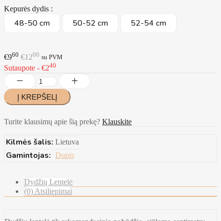
Kepurės dydis :
48-50 cm
50-52 cm
52-54 cm
60
00
€9
€12
su PVM
40
Sutaupote - €2
Turite klausimų apie šią prekę?
Klauskite
Kilmės šalis:
Lietuva
Gamintojas:
Dupis
Dydžių Lentelė
(0) Atsiliepimai