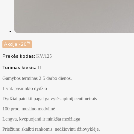
%
Akcija
-20
Prekės kodas:
KV/125
Turimas kiekis:
11
Gamybos terminas 2-5 darbo dienos.
1 vnt. pasirinkto dydžio
Dydžiai pateikti pagal galvytės apimtį centimetrais
100 proc. muslino medvilnė
Lengva, kvėpuojanti ir minkšta medžiaga
Priežiūra: skalbti rankomis, nedžiovinti džiovyklėje.