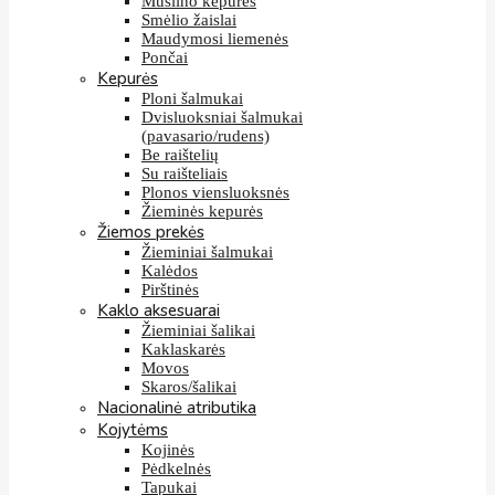
Muslino kepurės
Smėlio žaislai
Maudymosi liemenės
Pončai
Kepurės
Ploni šalmukai
Dvisluoksniai šalmukai
(pavasario/rudens)
Be raištelių
Su raišteliais
Plonos viensluoksnės
Žieminės kepurės
Žiemos prekės
Žieminiai šalmukai
Kalėdos
Pirštinės
Kaklo aksesuarai
Žieminiai šalikai
Kaklaskarės
Movos
Skaros/šalikai
Nacionalinė atributika
Kojytėms
Kojinės
Pėdkelnės
Tapukai