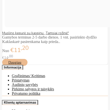
Muslino kepurė su kaspinu ,,Tamsiai rožinė"
Gamybos terminas 2-5 darbo dienos. 1 vnt. pasirinkto dydžio
Kaklaskarė pasirenkama kaip prieda..
20
€11
Nuo
00
€14
Daugiau
Informacija
Grąžinimas/ Keitimas
Pristatymas
Audinių savybės
Pirkimo sąlygos ir taisyklės
Privatumo politika
Klientų aptarnavimas