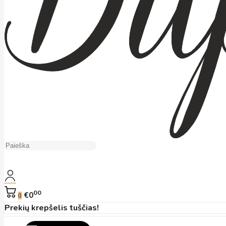
00
€0
0
Prekių krepšelis tuščias!