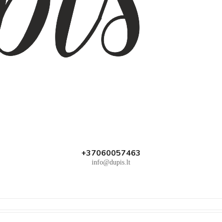
+37060057463
info@dupis.lt