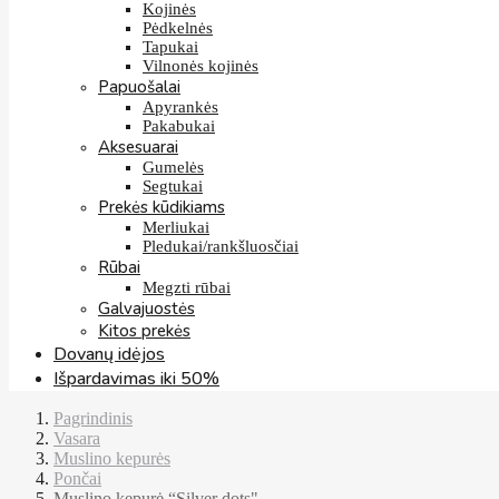
Kojinės
Pėdkelnės
Tapukai
Vilnonės kojinės
Papuošalai
Apyrankės
Pakabukai
Aksesuarai
Gumelės
Segtukai
Prekės kūdikiams
Merliukai
Pledukai/rankšluosčiai
Rūbai
Megzti rūbai
Galvajuostės
Kitos prekės
Dovanų idėjos
Išpardavimas iki 50%
Pagrindinis
Vasara
Muslino kepurės
Pončai
Muslino kepurė “Silver dots"