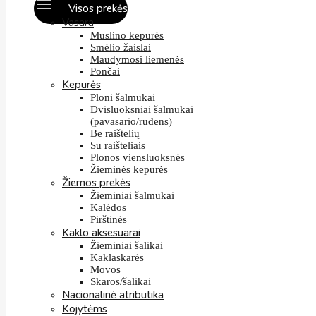
Visos prekės
Vasara
Muslino kepurės
Smėlio žaislai
Maudymosi liemenės
Pončai
Kepurės
Ploni šalmukai
Dvisluoksniai šalmukai
(pavasario/rudens)
Be raištelių
Su raišteliais
Plonos viensluoksnės
Žieminės kepurės
Žiemos prekės
Žieminiai šalmukai
Kalėdos
Pirštinės
Kaklo aksesuarai
Žieminiai šalikai
Kaklaskarės
Movos
Skaros/šalikai
Nacionalinė atributika
Kojytėms