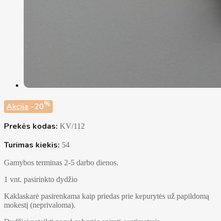
%
Akcija
-20
Prekės kodas:
KV/112
Turimas kiekis:
54
Gamybos terminas 2-5 darbo dienos.
1 vnt. pasirinkto dydžio
Kaklaskarė pasirenkama kaip priedas prie kepurytės už papildomą
mokestį (neprivaloma).