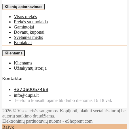
Klientų aptarnavimas
Visos prekės
Prekės su nuolaida
Gamintojai
Dovanų kuponai
Svetainės medis
Kontaktai
Klientams
Klientams
Užsakymų istorija
Kontaktai
+37060057463
info@dupis.lt
Telefonu konsultuojame tik darbo dienomis 16-18 val.
2026 © Visos teisės saugomos. Kopijuoti, platinti svetainės turinį be
autorių sutikimo draudžiama.
Elektroninių parduotuvių nuoma
-
eShoprent.com
Rašyk