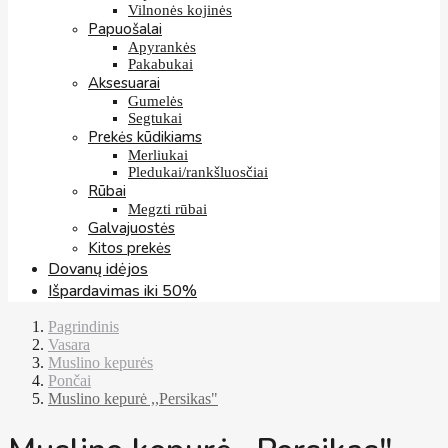
Vilnonės kojinės
Papuošalai
Apyrankės
Pakabukai
Aksesuarai
Gumelės
Segtukai
Prekės kūdikiams
Merliukai
Pledukai/rankšluosčiai
Rūbai
Megzti rūbai
Galvajuostės
Kitos prekės
Dovanų idėjos
Išpardavimas iki 50%
Pagrindinis
Vasara
Muslino kepurės
Pončai
Muslino kepurė ,,Persikas"