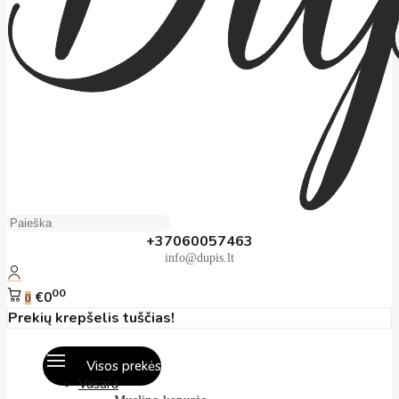
+37060057463
info@dupis.lt
00
€0
0
Prekių krepšelis tuščias!
Visos prekės
Vasara