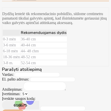
Dydžių lentelė tik rekomendacinio pobūdžio, siūlome centimetru
pamatuoti tiksliai galvytės apimtį, kad išsirinktumėte geriausiai jūsų
vaiko galvytės apimčiai atitinkamą aksesuarą.
Rekomenduojamas dydis
0-3 mėn
36-40 cm
3-6 mėn
40-44 cm
6-18 mėn
44- 48 chm
18-36 mėn
48-52 cm
3-8 m.
52-54 cm
Parašyti atsiliepimą
Vardas:
El. pašto adresas:
Atsiliepimas:
Įvertinimas:
Įveskite saugos kodą: