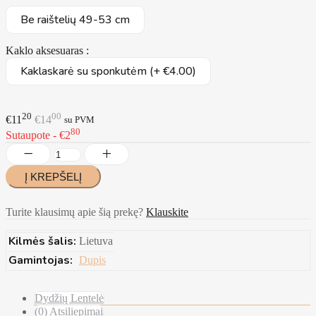
Be raištelių 49-53 cm
Kaklo aksesuaras :
Kaklaskarė su sponkutėm (+ €4.00)
20
00
€11
€14
su PVM
80
Sutaupote - €2
Turite klausimų apie šią prekę?
Klauskite
Kilmės šalis:
Lietuva
Gamintojas:
Dupis
Dydžių Lentelė
(0) Atsiliepimai