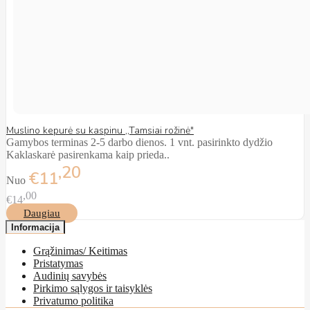
Muslino kepurė su kaspinu ,,Tamsiai rožinė"
Gamybos terminas 2-5 darbo dienos. 1 vnt. pasirinkto dydžio
Kaklaskarė pasirenkama kaip prieda..
20
€11
Nuo
00
€14
Daugiau
Informacija
Grąžinimas/ Keitimas
Pristatymas
Audinių savybės
Pirkimo sąlygos ir taisyklės
Privatumo politika