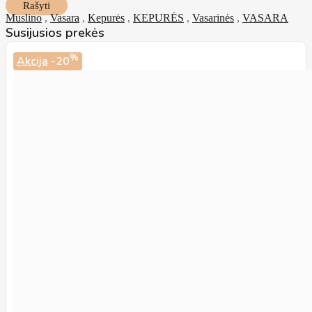
Rašyti
Muslino
,
Vasara
,
Kepurės
,
KEPURĖS
,
Vasarinės
,
VASARA
Susijusios prekės
%
Akcija
-20