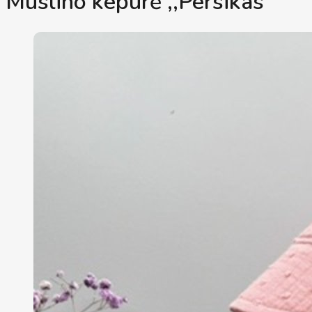
Muslino kepurė ,,Persikas"