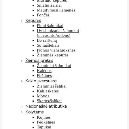
Muslino kepurės
Smėlio žaislai
Maudymosi liemenės
Pončai
Kepurės
Ploni šalmukai
Dvisluoksniai šalmukai
(pavasario/rudens)
Be raištelių
Su raišteliais
Plonos viensluoksnės
Žieminės kepurės
Žiemos prekės
Žieminiai šalmukai
Kalėdos
Pirštinės
Kaklo aksesuarai
Žieminiai šalikai
Kaklaskarės
Movos
Skaros/šalikai
Nacionalinė atributika
Kojytėms
Kojinės
Pėdkelnės
Tapukai