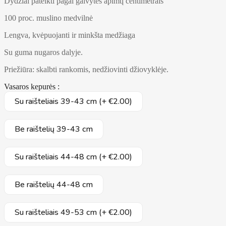
Dydžiai pateikti pagal galvytės apimtį centimetrais
100 proc. muslino medvilnė
Lengva, kvėpuojanti ir minkšta medžiaga
Su guma nugaros dalyje.
Priežiūra: skalbti rankomis, nedžiovinti džiovyklėje.
Vasaros kepurės :
Su raišteliais 39-43 cm (+ €2.00)
Be raištelių 39-43 cm
Su raišteliais 44-48 cm (+ €2.00)
Be raištelių 44-48 cm
Su raišteliais 49-53 cm (+ €2.00)