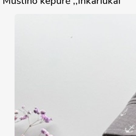
Muslino kepurė ,,Inkariukai"