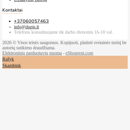
Kontaktai
+37060057463
info@dupis.lt
Telefonu konsultuojame tik darbo dienomis 16-18 val.
2026 © Visos teisės saugomos. Kopijuoti, platinti svetainės turinį be
autorių sutikimo draudžiama.
Elektroninių parduotuvių nuoma
-
eShoprent.com
Rašyk
Skambink