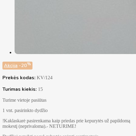
%
Akcija
-20
Prekės kodas:
KV/124
Turimas kiekis:
15
Turime vietoje pasiūtas
1 vnt. pasirinkto dydžio
!Kaklaskarė pasirenkama kaip priedas prie kepurytės už papildomą
mokestį (neprivaloma).- NETURIME!