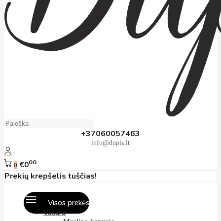
+37060057463
info@dupis.lt
00
€0
0
Prekių krepšelis tuščias!
Visos prekės
Vasara