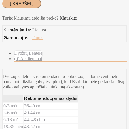
Turite klausimų apie šią prekę?
Klauskite
Kilmės šalis:
Lietuva
Gamintojas:
Dupis
Dydžių Lentelė
(0) Atsiliepimai
Dydžių lentelė tik rekomendacinio pobūdžio, siūlome centimetru
pamatuoti tiksliai galvytės apimtį, kad išsirinktumėte geriausiai jūsų
vaiko galvytės apimčiai atitinkamą aksesuarą.
Rekomenduojamas dydis
0-3 mėn
36-40 cm
3-6 mėn
40-44 cm
6-18 mėn
44- 48 chm
18-36 mėn
48-52 cm