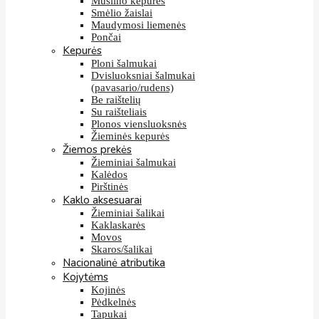
Muslino kepurės
Smėlio žaislai
Maudymosi liemenės
Pončai
Kepurės
Ploni šalmukai
Dvisluoksniai šalmukai
(pavasario/rudens)
Be raištelių
Su raišteliais
Plonos viensluoksnės
Žieminės kepurės
Žiemos prekės
Žieminiai šalmukai
Kalėdos
Pirštinės
Kaklo aksesuarai
Žieminiai šalikai
Kaklaskarės
Movos
Skaros/šalikai
Nacionalinė atributika
Kojytėms
Kojinės
Pėdkelnės
Tapukai