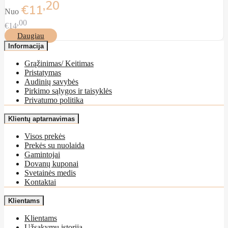
20
€11
Nuo
00
€14
Daugiau
Informacija
Grąžinimas/ Keitimas
Pristatymas
Audinių savybės
Pirkimo sąlygos ir taisyklės
Privatumo politika
Klientų aptarnavimas
Visos prekės
Prekės su nuolaida
Gamintojai
Dovanų kuponai
Svetainės medis
Kontaktai
Klientams
Klientams
Užsakymų istorija