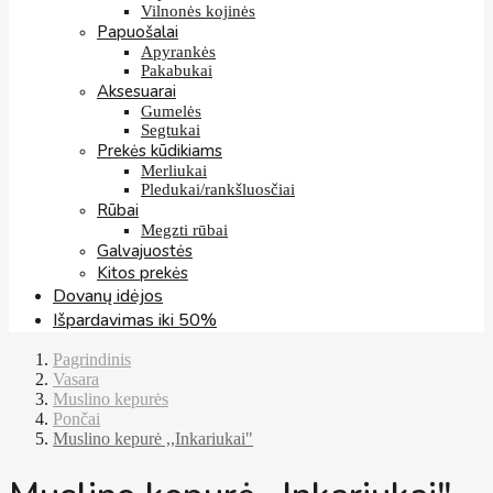
Vilnonės kojinės
Papuošalai
Apyrankės
Pakabukai
Aksesuarai
Gumelės
Segtukai
Prekės kūdikiams
Merliukai
Pledukai/rankšluosčiai
Rūbai
Megzti rūbai
Galvajuostės
Kitos prekės
Dovanų idėjos
Išpardavimas iki 50%
Pagrindinis
Vasara
Muslino kepurės
Pončai
Muslino kepurė ,,Inkariukai"