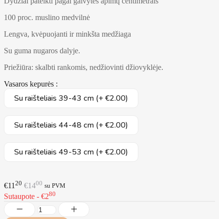
Dydžiai pateikti pagal galvytės apimtį centimetrais
100 proc. muslino medvilnė
Lengva, kvėpuojanti ir minkšta medžiaga
Su guma nugaros dalyje.
Priežiūra: skalbti rankomis, nedžiovinti džiovyklėje.
Vasaros kepurės :
Su raišteliais 39-43 cm (+ €2.00)
Su raišteliais 44-48 cm (+ €2.00)
Su raišteliais 49-53 cm (+ €2.00)
20
00
€11
€14
su PVM
80
Sutaupote - €2