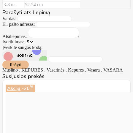
3-8 m.
52-54 cm
Parašyti atsiliepimą
Vardas:
El. pašto adresas:
Atsiliepimas:
Įvertinimas:
Įveskite saugos kodą:
Rašyti
Muslino
,
KEPURĖS
,
Vasarinės
,
Kepurės
,
Vasara
,
VASARA
Susijusios prekės
%
Akcija
-20