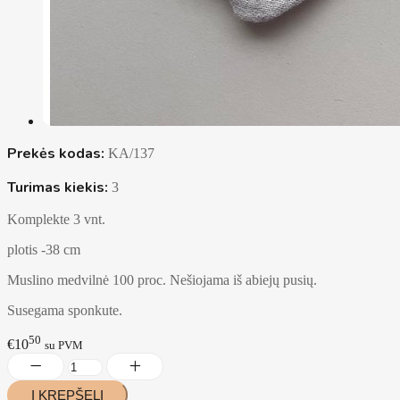
Prekės kodas:
KA/137
Turimas kiekis:
3
Komplekte 3 vnt.
plotis -38 cm
Muslino medvilnė 100 proc. Nešiojama iš abiejų pusių.
Susegama sponkute.
50
€10
su PVM