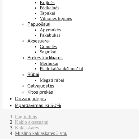
Kojinės
Pėdkelnės
Tapukai
Vilnonės kojinės
Papuošalai
Apyrankės
Pakabukai
Aksesuarai
Gumelės
Segtukai
Prekės kūdikiams
Merliukai
Pledukai/rankšluosčiai
Rūbai
Megzti rūbai
Galvajuostės
Kitos prekės
Dovanų idėjos
Išpardavimas iki 50%
Pagrindinis
Kaklo aksesuarai
Kaklaskarės
Muslino kaklaskarės 3 vnt.