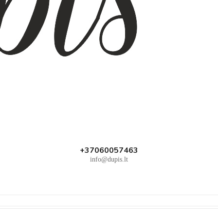
+37060057463
info@dupis.lt