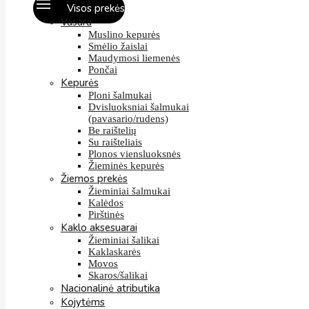
Visos prekės
Vasara
Muslino kepurės
Smėlio žaislai
Maudymosi liemenės
Pončai
Kepurės
Ploni šalmukai
Dvisluoksniai šalmukai
(pavasario/rudens)
Be raištelių
Su raišteliais
Plonos viensluoksnės
Žieminės kepurės
Žiemos prekės
Žieminiai šalmukai
Kalėdos
Pirštinės
Kaklo aksesuarai
Žieminiai šalikai
Kaklaskarės
Movos
Skaros/šalikai
Nacionalinė atributika
Kojytėms