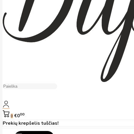
00
€0
0
Prekių krepšelis tuščias!