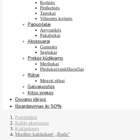
Kojinės
Pėdkelnės
Tapukai
Vilnonės kojinės
Papuošalai
Apyrankės
Pakabukai
Aksesuarai
Gumelės
Segtukai
Prekės kūdikiams
Merliukai
Pledukai/rankšluosčiai
Rūbai
Megzti rūbai
Galvajuostės
Kitos prekės
Dovanų idėjos
Išpardavimas iki 50%
Pagrindinis
Kaklo aksesuarai
Kaklaskarės
Muslino kaklaskarė ,,Ruda”