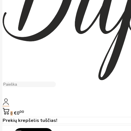
00
€0
0
Prekių krepšelis tuščias!