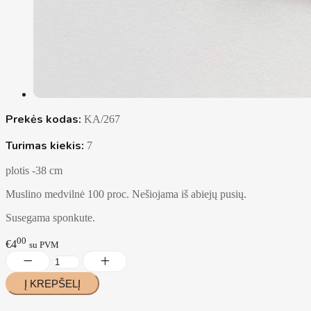
Prekės kodas:
KA/267
Turimas kiekis:
7
plotis -38 cm
Muslino medvilnė 100 proc. Nešiojama iš abiejų pusių.
Susegama sponkute.
00
€4
su PVM