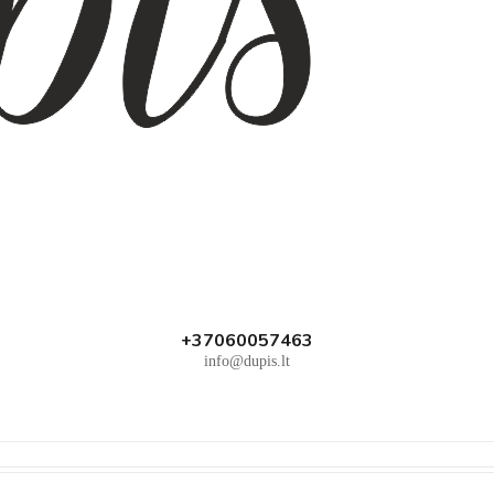
+37060057463
info@dupis.lt