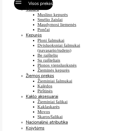
Visos prekės
Vasara
Muslino kepurės
Smėlio žaislai
Maudymosi liemenės
Pončai
Kepurės
Ploni šalmukai
Dvisluoksniai šalmukai
(pavasario/rudens)
Be raištelių
Su raišteliais
Plonos viensluoksnės
Žieminės kepurės
Žiemos prekės
Žieminiai šalmukai
Kalėdos
Pirštinės
Kaklo aksesuarai
Žieminiai šalikai
Kaklaskarės
Movos
Skaros/šalikai
Nacionalinė atributika
Kojytėms