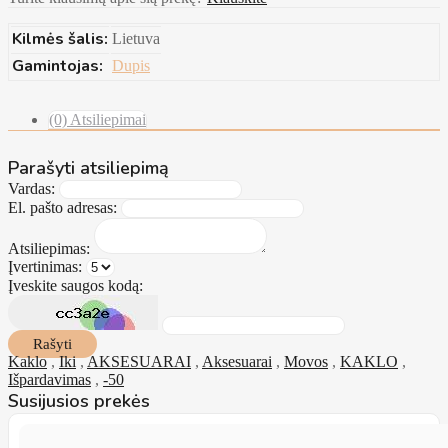
Kilmės šalis:
Lietuva
Gamintojas:
Dupis
(0) Atsiliepimai
Parašyti atsiliepimą
Vardas:
El. pašto adresas:
Atsiliepimas:
Įvertinimas:
Įveskite saugos kodą:
Rašyti
Kaklo
,
Iki
,
AKSESUARAI
,
Aksesuarai
,
Movos
,
KAKLO
,
Išpardavimas
,
-50
Susijusios prekės