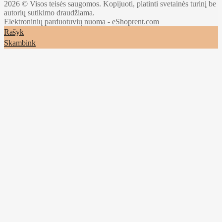
2026 © Visos teisės saugomos. Kopijuoti, platinti svetainės turinį be
autorių sutikimo draudžiama.
Elektroninių parduotuvių nuoma
-
eShoprent.com
Rašyk
Skambink