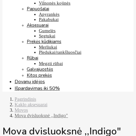
Vilnonės kojinės
Papuošalai
Apyrankės
Pakabukai
Aksesuarai
Gumelės
Segtukai
Prekės kūdikiams
Merliukai
Pledukai/rankšluosčiai
Rūbai
Megzti rūbai
Galvajuostės
Kitos prekės
Dovanų idėjos
Išpardavimas iki 50%
Pagrindinis
Kaklo aksesuarai
Movos
Mova dvisluoksnė ,,Indigo"
Mova dvisluoksnė ,,Indigo"