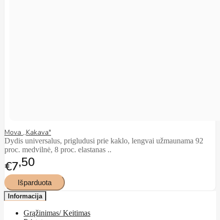
Mova ,,Kakava"
Dydis universalus, prigludusi prie kaklo, lengvai užmaunama 92
proc. medvilnė, 8 proc. elastanas ..
50
€7
Informacija
Grąžinimas/ Keitimas