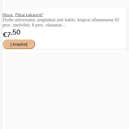
Mova ,,Pilkai kakavinė"
Dydis universalus, prigludusi prie kaklo, lengvai užmaunama 92
proc. medvilnė, 8 proc. elastanas ..
50
€7