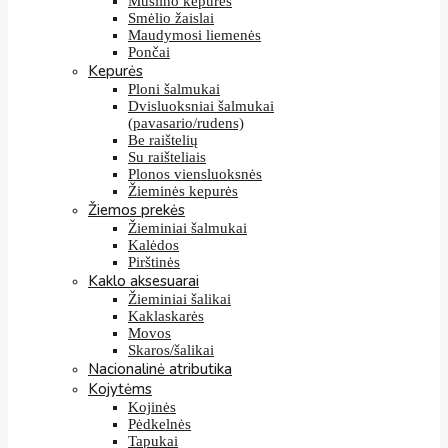
Muslino kepurės
Smėlio žaislai
Maudymosi liemenės
Pončai
Kepurės
Ploni šalmukai
Dvisluoksniai šalmukai
(pavasario/rudens)
Be raištelių
Su raišteliais
Plonos viensluoksnės
Žieminės kepurės
Žiemos prekės
Žieminiai šalmukai
Kalėdos
Pirštinės
Kaklo aksesuarai
Žieminiai šalikai
Kaklaskarės
Movos
Skaros/šalikai
Nacionalinė atributika
Kojytėms
Kojinės
Pėdkelnės
Tapukai