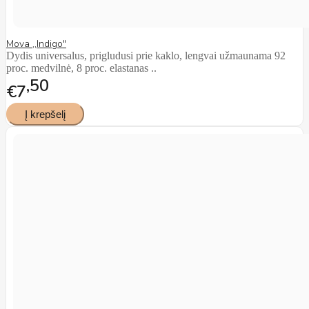
Mova ,,Indigo"
Dydis universalus, prigludusi prie kaklo, lengvai užmaunama 92
proc. medvilnė, 8 proc. elastanas ..
50
€7