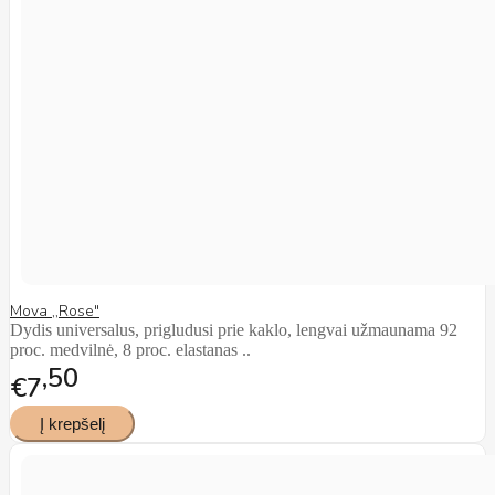
Mova ,,Rose"
Dydis universalus, prigludusi prie kaklo, lengvai užmaunama 92
proc. medvilnė, 8 proc. elastanas ..
50
€7