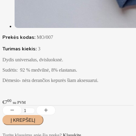
Prekės kodas:
MO/007
Turimas kiekis:
3
Dydis universalus, dvisluoksnė.
Sudėtis: 92 % medvilnė, 8% elastanas.
Dėmesio- nėra derančios kepurės šiam aksesuarui.
00
€7
su PVM
Turite klausimų apie šią prekę?
Klauskite