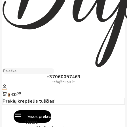
+37060057463
info@dupis.lt
00
€0
0
Prekių krepšelis tuščias!
Visos prekės
Vasara