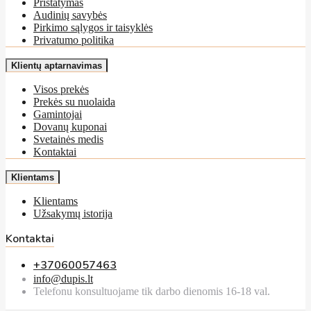
Pristatymas
Audinių savybės
Pirkimo sąlygos ir taisyklės
Privatumo politika
Klientų aptarnavimas
Visos prekės
Prekės su nuolaida
Gamintojai
Dovanų kuponai
Svetainės medis
Kontaktai
Klientams
Klientams
Užsakymų istorija
Kontaktai
+37060057463
info@dupis.lt
Telefonu konsultuojame tik darbo dienomis 16-18 val.