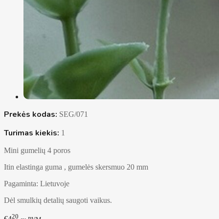
Prekės kodas:
SEG/071
Turimas kiekis:
1
Mini gumelių 4 poros
Itin elastinga guma , gumelės skersmuo 20 mm
Pagaminta: Lietuvoje
Dėl smulkių detalių saugoti vaikus.
20
€4