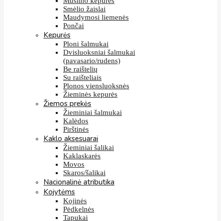
Muslino kepurės
Smėlio žaislai
Maudymosi liemenės
Pončai
Kepurės
Ploni šalmukai
Dvisluoksniai šalmukai
(pavasario/rudens)
Be raištelių
Su raišteliais
Plonos viensluoksnės
Žieminės kepurės
Žiemos prekės
Žieminiai šalmukai
Kalėdos
Pirštinės
Kaklo aksesuarai
Žieminiai šalikai
Kaklaskarės
Movos
Skaros/šalikai
Nacionalinė atributika
Kojytėms
Kojinės
Pėdkelnės
Tapukai