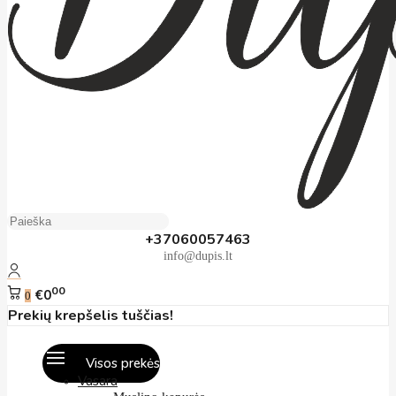
+37060057463
info@dupis.lt
00
€0
0
Prekių krepšelis tuščias!
Visos prekės
Vasara