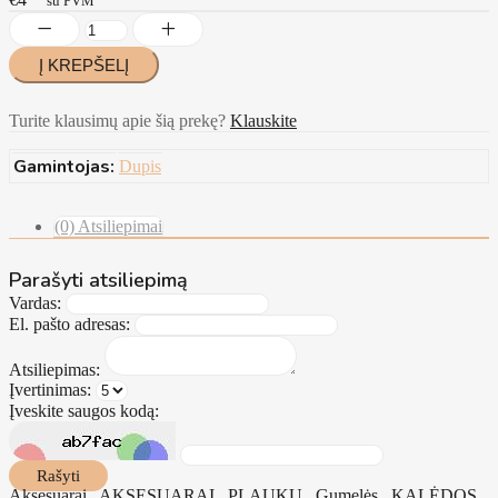
su PVM
Turite klausimų apie šią prekę?
Klauskite
Gamintojas:
Dupis
(0) Atsiliepimai
Parašyti atsiliepimą
Vardas:
El. pašto adresas:
Atsiliepimas:
Įvertinimas:
Įveskite saugos kodą:
Rašyti
Aksesuarai
,
AKSESUARAI
,
PLAUKŲ
,
Gumelės
,
KALĖDOS