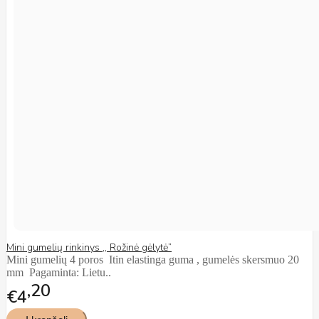
Mini gumelių rinkinys ,, Rožinė gėlytė”
Mini gumelių 4 poros Itin elastinga guma , gumelės skersmuo 20
mm Pagaminta: Lietu..
20
€4