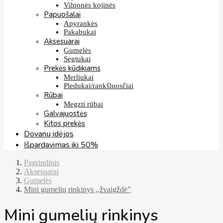
Vilnonės kojinės
Papuošalai
Apyrankės
Pakabukai
Aksesuarai
Gumelės
Segtukai
Prekės kūdikiams
Merliukai
Pledukai/rankšluosčiai
Rūbai
Megzti rūbai
Galvajuostės
Kitos prekės
Dovanų idėjos
Išpardavimas iki 50%
Pagrindinis
Aksesuarai
Gumelės
Mini gumelių rinkinys ,,žvaigždė”
Mini gumelių rinkinys