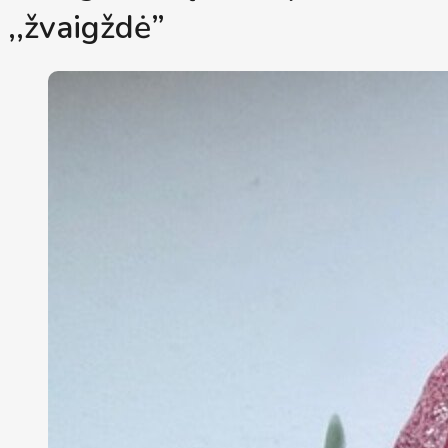
,,žvaigždė”