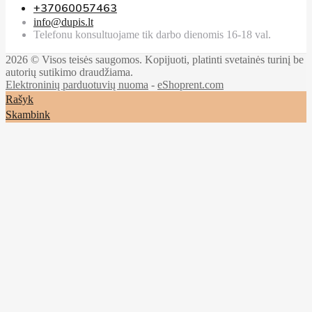
+37060057463
info@dupis.lt
Telefonu konsultuojame tik darbo dienomis 16-18 val.
2026 © Visos teisės saugomos. Kopijuoti, platinti svetainės turinį be
autorių sutikimo draudžiama.
Elektroninių parduotuvių nuoma
-
eShoprent.com
Rašyk
Skambink