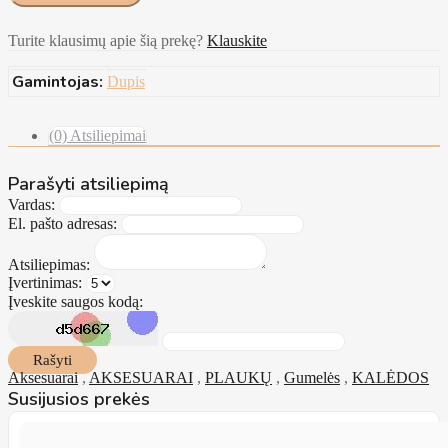
Turite klausimų apie šią prekę?
Klauskite
Gamintojas:
Dupis
(0) Atsiliepimai
Parašyti atsiliepimą
Vardas:
El. pašto adresas:
Atsiliepimas:
Įvertinimas:
Įveskite saugos kodą:
Rašyti
Aksesuarai
,
AKSESUARAI
,
PLAUKŲ
,
Gumelės
,
KALĖDOS
Susijusios prekės