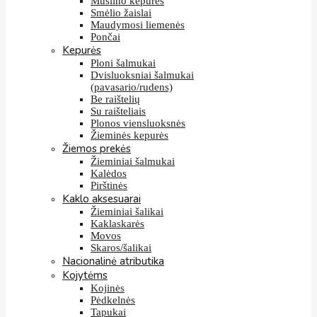
Muslino kepurės
Smėlio žaislai
Maudymosi liemenės
Pončai
Kepurės
Ploni šalmukai
Dvisluoksniai šalmukai
(pavasario/rudens)
Be raištelių
Su raišteliais
Plonos viensluoksnės
Žieminės kepurės
Žiemos prekės
Žieminiai šalmukai
Kalėdos
Pirštinės
Kaklo aksesuarai
Žieminiai šalikai
Kaklaskarės
Movos
Skaros/šalikai
Nacionalinė atributika
Kojytėms
Kojinės
Pėdkelnės
Tapukai