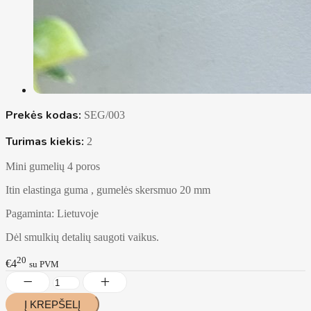
Prekės kodas:
SEG/003
Turimas kiekis:
2
Mini gumelių 4 poros
Itin elastinga guma , gumelės skersmuo 20 mm
Pagaminta: Lietuvoje
Dėl smulkių detalių saugoti vaikus.
20
€4
su PVM