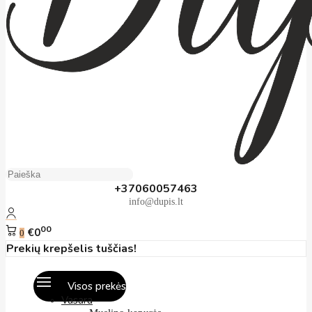
+37060057463
info@dupis.lt
00
€0
0
Prekių krepšelis tuščias!
Visos prekės
Vasara