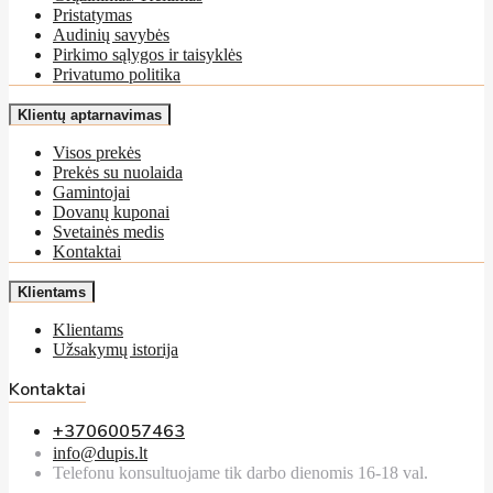
Pristatymas
Audinių savybės
Pirkimo sąlygos ir taisyklės
Privatumo politika
Klientų aptarnavimas
Visos prekės
Prekės su nuolaida
Gamintojai
Dovanų kuponai
Svetainės medis
Kontaktai
Klientams
Klientams
Užsakymų istorija
Kontaktai
+37060057463
info@dupis.lt
Telefonu konsultuojame tik darbo dienomis 16-18 val.