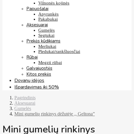
Vilnonės kojinės
Papuošalai
Apyrankės
Pakabukai
Aksesuarai
Gumelės
Segtukai
Prekės kūdikiams
Merliukai
Pledukai/rankšluosčiai
Rūbai
Megzti rūbai
Galvajuostės
Kitos prekės
Dovanų idėjos
Išpardavimas iki 50%
Pagrindinis
Aksesuarai
Gumelės
Mini gumelių rinkinys dėžutėje ,, Geltona”
Mini gumelių rinkinys