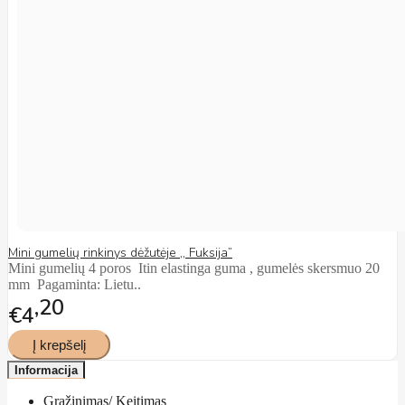
Mini gumelių rinkinys dėžutėje ,, Fuksija”
Mini gumelių 4 poros Itin elastinga guma , gumelės skersmuo 20
mm Pagaminta: Lietu..
20
€4
Informacija
Grąžinimas/ Keitimas