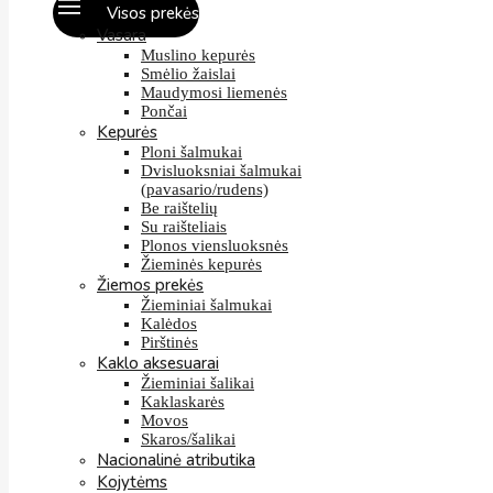
Visos prekės
Vasara
Muslino kepurės
Smėlio žaislai
Maudymosi liemenės
Pončai
Kepurės
Ploni šalmukai
Dvisluoksniai šalmukai
(pavasario/rudens)
Be raištelių
Su raišteliais
Plonos viensluoksnės
Žieminės kepurės
Žiemos prekės
Žieminiai šalmukai
Kalėdos
Pirštinės
Kaklo aksesuarai
Žieminiai šalikai
Kaklaskarės
Movos
Skaros/šalikai
Nacionalinė atributika
Kojytėms