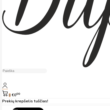
00
€0
0
Prekių krepšelis tuščias!