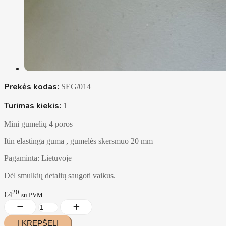
Prekės kodas:
SEG/014
Turimas kiekis:
1
Mini gumelių 4 poros
Itin elastinga guma , gumelės skersmuo 20 mm
Pagaminta: Lietuvoje
Dėl smulkių detalių saugoti vaikus.
20
€4
su PVM