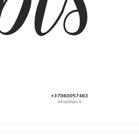
+37060057463
info@dupis.lt