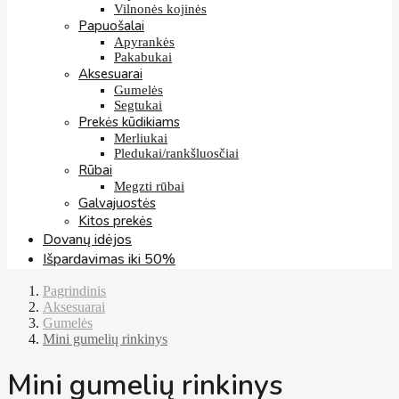
Vilnonės kojinės
Papuošalai
Apyrankės
Pakabukai
Aksesuarai
Gumelės
Segtukai
Prekės kūdikiams
Merliukai
Pledukai/rankšluosčiai
Rūbai
Megzti rūbai
Galvajuostės
Kitos prekės
Dovanų idėjos
Išpardavimas iki 50%
Pagrindinis
Aksesuarai
Gumelės
Mini gumelių rinkinys
Mini gumelių rinkinys