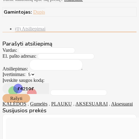
Gamintojas:
Dupis
(0) Atsiliepimai
Parašyti atsiliepimą
Vardas:
El. pašto adresas:
Atsiliepimas:
Įvertinimas:
Įveskite saugos kodą:
Rašyti
KALĖDOS
,
Gumelės
,
PLAUKŲ
,
AKSESUARAI
,
Aksesuarai
Susijusios prekės