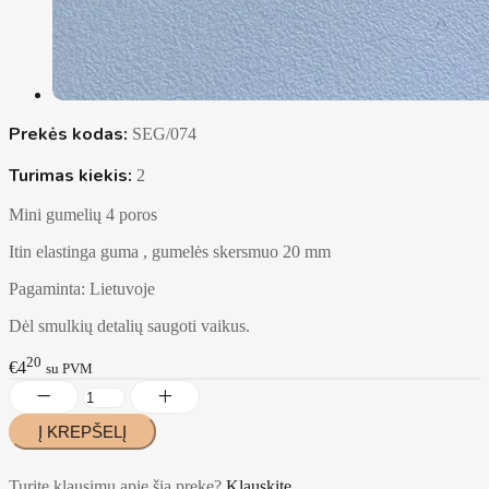
Prekės kodas:
SEG/074
Turimas kiekis:
2
Mini gumelių 4 poros
Itin elastinga guma , gumelės skersmuo 20 mm
Pagaminta: Lietuvoje
Dėl smulkių detalių saugoti vaikus.
20
€4
su PVM
Turite klausimų apie šią prekę?
Klauskite