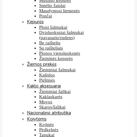
Muslino kepurės
Smėlio žaislai
Maudymosi liemenės
Pončai
Kepurės
Ploni šalmukai
Dvisluoksniai šalmukai
(pavasario/rudens)
Be raištelių
Su raišteliais
Plonos viensluoksnės
Žieminės kepurės
Žiemos prekės
Žieminiai šalmukai
Kalėdos
Pirštinės
Kaklo aksesuarai
Žieminiai šalikai
Kaklaskarės
Movos
Skaros/šalikai
Nacionalinė atributika
Kojytėms
Kojinės
Pėdkelnės
Tapukai