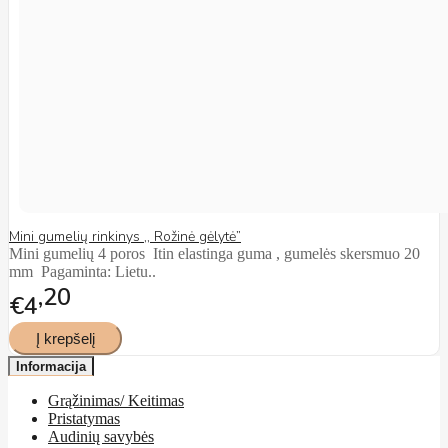
Mini gumelių rinkinys ,, Rožinė gėlytė”
Mini gumelių 4 poros Itin elastinga guma , gumelės skersmuo 20
mm Pagaminta: Lietu..
20
€4
Informacija
Grąžinimas/ Keitimas
Pristatymas
Audinių savybės