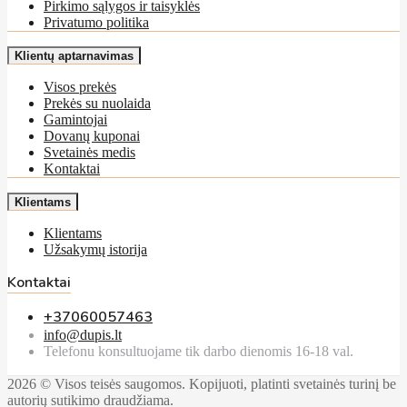
Pirkimo sąlygos ir taisyklės
Privatumo politika
Klientų aptarnavimas
Visos prekės
Prekės su nuolaida
Gamintojai
Dovanų kuponai
Svetainės medis
Kontaktai
Klientams
Klientams
Užsakymų istorija
Kontaktai
+37060057463
info@dupis.lt
Telefonu konsultuojame tik darbo dienomis 16-18 val.
2026 © Visos teisės saugomos. Kopijuoti, platinti svetainės turinį be
autorių sutikimo draudžiama.