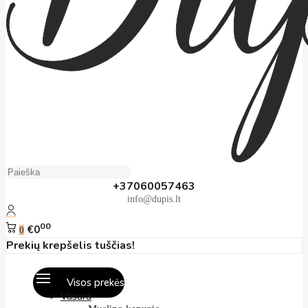
+37060057463
info@dupis.lt
00
€0
0
Prekių krepšelis tuščias!
Visos prekės
Vasara