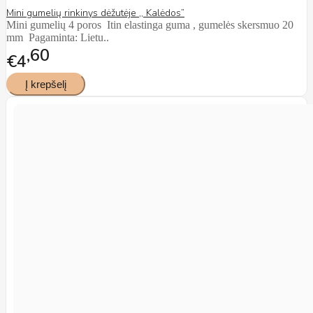
Mini gumelių rinkinys dėžutėje ,, Kalėdos”
Mini gumelių 4 poros Itin elastinga guma , gumelės skersmuo 20
mm Pagaminta: Lietu..
60
€4