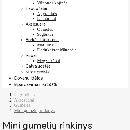
Vilnonės kojinės
Papuošalai
Apyrankės
Pakabukai
Aksesuarai
Gumelės
Segtukai
Prekės kūdikiams
Merliukai
Pledukai/rankšluosčiai
Rūbai
Megzti rūbai
Galvajuostės
Kitos prekės
Dovanų idėjos
Išpardavimas iki 50%
Pagrindinis
Aksesuarai
Gumelės
Mini gumelių rinkinys
Mini gumelių rinkinys