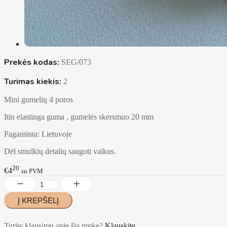
Prekės kodas:
SEG/073
Turimas kiekis:
2
Mini gumelių 4 poros
Itin elastinga guma , gumelės skersmuo 20 mm
Pagaminta: Lietuvoje
Dėl smulkių detalių saugoti vaikus.
20
€4
su PVM
Turite klausimų apie šią prekę?
Klauskite