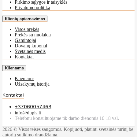
Pirkimo sąlygos ir taisyklės
Privatumo politika
Klientų aptarnavimas
Visos prekės
Prekės su nuolaida
Gamintojai
Dovanų kuponai
Svetainės medis
Kontaktai
Klientams
Klientams
Užsakymų istorija
Kontaktai
+37060057463
info@dupis.lt
Telefonu konsultuojame tik darbo dienomis 16-18 val.
2026 © Visos teisės saugomos. Kopijuoti, platinti svetainės turinį be
autorių sutikimo draudžiama.