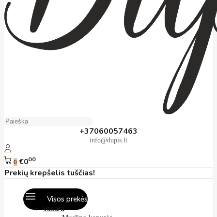
+37060057463
info@dupis.lt
00
€0
0
Prekių krepšelis tuščias!
Visos prekės
Vasara