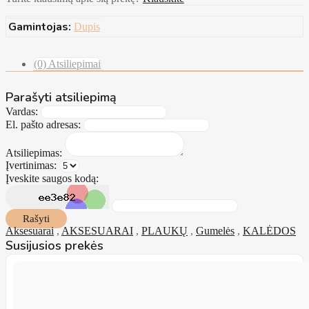
Gamintojas:
Dupis
(0) Atsiliepimai
Parašyti atsiliepimą
Vardas:
El. pašto adresas:
Atsiliepimas:
Įvertinimas:
Įveskite saugos kodą:
Rašyti
Aksesuarai
,
AKSESUARAI
,
PLAUKŲ
,
Gumelės
,
KALĖDOS
Susijusios prekės