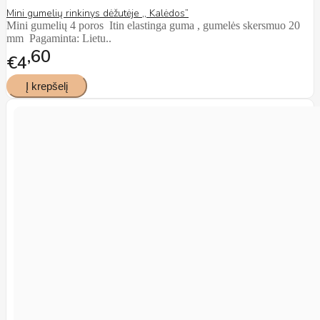
Mini gumelių rinkinys dėžutėje ,, Kalėdos”
Mini gumelių 4 poros Itin elastinga guma , gumelės skersmuo 20
mm Pagaminta: Lietu..
60
€4