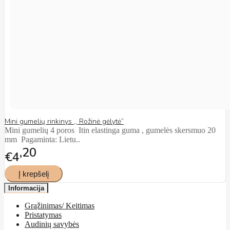
Mini gumelių rinkinys ,, Rožinė gėlytė”
Mini gumelių 4 poros Itin elastinga guma , gumelės skersmuo 20
mm Pagaminta: Lietu..
20
€4
Informacija
Grąžinimas/ Keitimas
Pristatymas
Audinių savybės