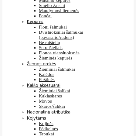
Muslino kepurės
Smėlio žaislai
Maudymosi liemenės
Pončai
Kepurės
Ploni šalmukai
Dvisluoksniai šalmukai
(pavasario/rudens)
Be raištelių
Su raišteliais
Plonos viensluoksnės
Žieminės kepurės
Žiemos prekės
Žieminiai šalmukai
Kalėdos
Pirštinės
Kaklo aksesuarai
Žieminiai šalikai
Kaklaskarės
Movos
Skaros/šalikai
Nacionalinė atributika
Kojytėms
Kojinės
Pėdkelnės
Tapukai