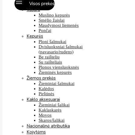
Visos prekės
Vasara
Muslino kepurės
Smėlio žaislai
Maudymosi liemenės
Pončai
Kepurės
Ploni šalmukai
Dvisluoksniai šalmukai
(pavasario/rudens)
Be raištelių
Su raišteliais
Plonos viensluoksnės
Žieminės kepurės
Žiemos prekės
Žieminiai šalmukai
Kalėdos
Pirštinės
Kaklo aksesuarai
Žieminiai šalikai
Kaklaskarės
Movos
Skaros/šalikai
Nacionalinė atributika
Kojytėms