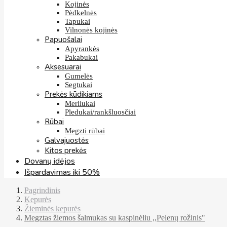
Kojinės
Pėdkelnės
Tapukai
Vilnonės kojinės
Papuošalai
Apyrankės
Pakabukai
Aksesuarai
Gumelės
Segtukai
Prekės kūdikiams
Merliukai
Pledukai/rankšluosčiai
Rūbai
Megzti rūbai
Galvajuostės
Kitos prekės
Dovanų idėjos
Išpardavimas iki 50%
Pagrindinis
Kepurės
Žieminės kepurės
Megztas žiemos šalmukas su kaspinėliu ,,Pelenų rožinis"