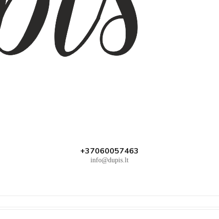
+37060057463
info@dupis.lt