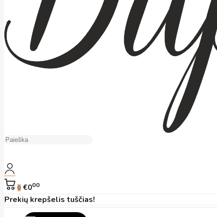
00
€0
0
Prekių krepšelis tuščias!