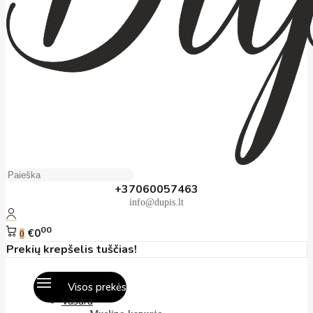
+37060057463
info@dupis.lt
00
€0
0
Prekių krepšelis tuščias!
Visos prekės
Vasara