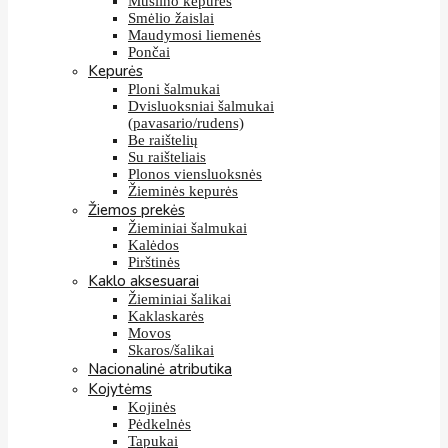
Muslino kepurės
Smėlio žaislai
Maudymosi liemenės
Pončai
Kepurės
Ploni šalmukai
Dvisluoksniai šalmukai
(pavasario/rudens)
Be raištelių
Su raišteliais
Plonos viensluoksnės
Žieminės kepurės
Žiemos prekės
Žieminiai šalmukai
Kalėdos
Pirštinės
Kaklo aksesuarai
Žieminiai šalikai
Kaklaskarės
Movos
Skaros/šalikai
Nacionalinė atributika
Kojytėms
Kojinės
Pėdkelnės
Tapukai