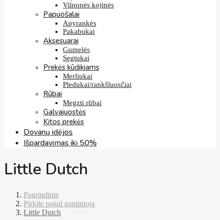
Vilnonės kojinės
Papuošalai
Apyrankės
Pakabukai
Aksesuarai
Gumelės
Segtukai
Prekės kūdikiams
Merliukai
Pledukai/rankšluosčiai
Rūbai
Megzti rūbai
Galvajuostės
Kitos prekės
Dovanų idėjos
Išpardavimas iki 50%
Little Dutch
Pagrindinis
Pirkite pagal gamintoją
Little Dutch