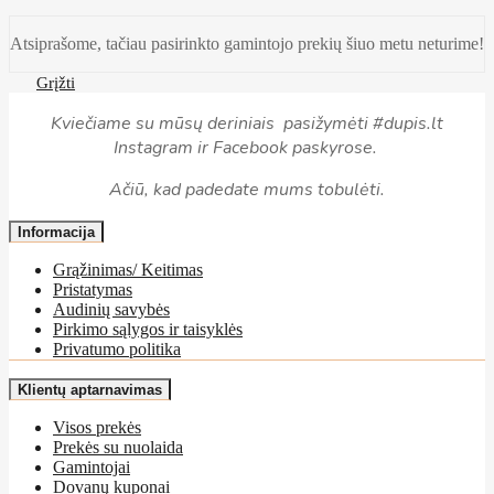
Atsiprašome, tačiau pasirinkto gamintojo prekių šiuo metu neturime!
Grįžti
Kviečiame su mūsų deriniais pasižymėti #dupis.lt
Instagram ir Facebook paskyrose.
Ačiū, kad padedate mums tobulėti.
Informacija
Grąžinimas/ Keitimas
Pristatymas
Audinių savybės
Pirkimo sąlygos ir taisyklės
Privatumo politika
Klientų aptarnavimas
Visos prekės
Prekės su nuolaida
Gamintojai
Dovanų kuponai