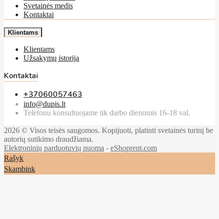
Svetainės medis
Kontaktai
Klientams
Klientams
Užsakymų istorija
Kontaktai
+37060057463
info@dupis.lt
Telefonu konsultuojame tik darbo dienomis 16-18 val.
2026 © Visos teisės saugomos. Kopijuoti, platinti svetainės turinį be
autorių sutikimo draudžiama.
Elektroninių parduotuvių nuoma
-
eShoprent.com
Rašyk
Skambink