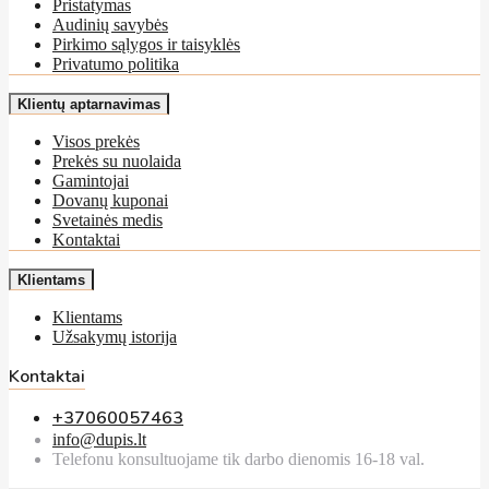
Pristatymas
Audinių savybės
Pirkimo sąlygos ir taisyklės
Privatumo politika
Klientų aptarnavimas
Visos prekės
Prekės su nuolaida
Gamintojai
Dovanų kuponai
Svetainės medis
Kontaktai
Klientams
Klientams
Užsakymų istorija
Kontaktai
+37060057463
info@dupis.lt
Telefonu konsultuojame tik darbo dienomis 16-18 val.