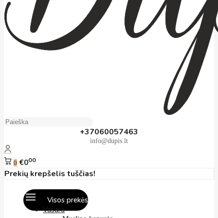
+37060057463
info@dupis.lt
00
€0
0
Prekių krepšelis tuščias!
Visos prekės
Vasara