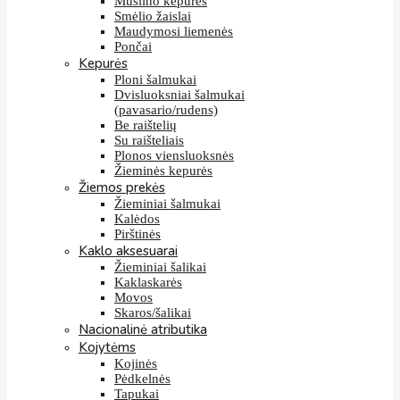
Muslino kepurės
Smėlio žaislai
Maudymosi liemenės
Pončai
Kepurės
Ploni šalmukai
Dvisluoksniai šalmukai
(pavasario/rudens)
Be raištelių
Su raišteliais
Plonos viensluoksnės
Žieminės kepurės
Žiemos prekės
Žieminiai šalmukai
Kalėdos
Pirštinės
Kaklo aksesuarai
Žieminiai šalikai
Kaklaskarės
Movos
Skaros/šalikai
Nacionalinė atributika
Kojytėms
Kojinės
Pėdkelnės
Tapukai