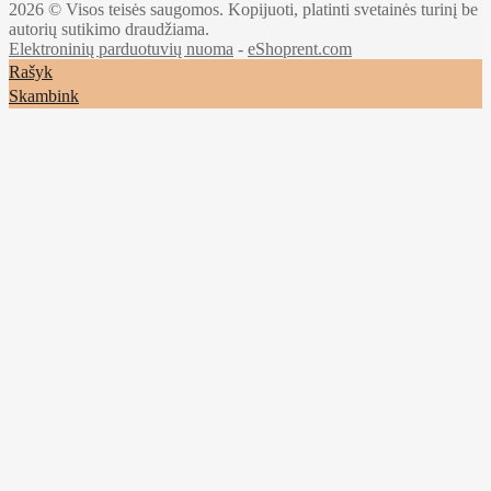
2026 © Visos teisės saugomos. Kopijuoti, platinti svetainės turinį be
autorių sutikimo draudžiama.
Elektroninių parduotuvių nuoma
-
eShoprent.com
Rašyk
Skambink