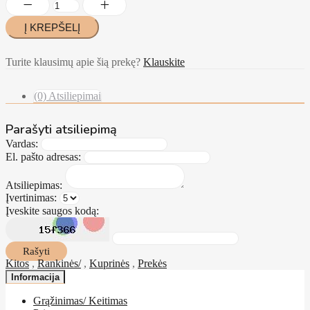
Turite klausimų apie šią prekę?
Klauskite
(0) Atsiliepimai
Parašyti atsiliepimą
Vardas:
El. pašto adresas:
Atsiliepimas:
Įvertinimas:
Įveskite saugos kodą:
Rašyti
Kitos
,
Rankinės/
,
Kuprinės
,
Prekės
Informacija
Grąžinimas/ Keitimas