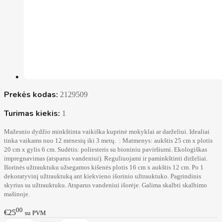
Prekės kodas:
2129509
Turimas kiekis:
1
Mažesnio dydžio minkštinta vaikiška kuprinė mokyklai ar darželiui. Idealiai
tinka vaikams nuo 12 mėnesių iki 3 metų. : Matmenys: aukštis 25 cm x plotis
20 cm x gylis 6 cm. Sudėtis: poliesteris su bioniniu paviršiumi. Ekologiškas
impregnavimas (atsparus vandeniui). Reguliuojami ir paminkštinti dirželiai.
Išorinės užtrauktuku užsegamos kišenės plotis 16 cm x aukštis 12 cm. Po 1
dekoratyvinį užtrauktuką ant kiekvieno išorinio užtrauktuko. Pagrindinis
skyrius su užtrauktuku. Atsparus vandeniui išorėje. Galima skalbti skalbimo
mašinoje.
00
€25
su PVM