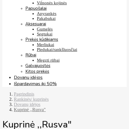
Vilnonės kojinės
Papuošalai
Apyrankės
Pakabukai
Aksesuarai
Gumelės
Segtukai
Prekės kūdikiams
Merliukai
Pledukai/rankšluosčiai
Rūbai
Megzti rūbai
Galvajuostės
Kitos prekės
Dovanų idėjos
Išpardavimas iki 50%
Pagrindinis
Rankinės/ kuprinės
Dovanų idėjos
Kuprinė ,,Rusva"
Kuprinė ,,Rusva"