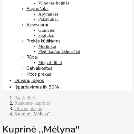
Vilnonės kojinės
Papuošalai
Apyrankės
Pakabukai
Aksesuarai
Gumelės
Segtukai
Prekės kūdikiams
Merliukai
Pledukai/rankšluosčiai
Rūbai
Megzti rūbai
Galvajuostės
Kitos prekės
Dovanų idėjos
Išpardavimas iki 50%
Pagrindinis
Rankinės/ kuprinės
Dovanų idėjos
Kuprinė ,,Mėlyna"
Kuprinė ,,Mėlyna"