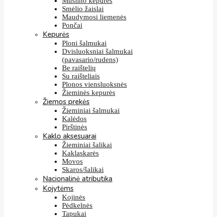
Muslino kepurės
Smėlio žaislai
Maudymosi liemenės
Pončai
Kepurės
Ploni šalmukai
Dvisluoksniai šalmukai
(pavasario/rudens)
Be raištelių
Su raišteliais
Plonos viensluoksnės
Žieminės kepurės
Žiemos prekės
Žieminiai šalmukai
Kalėdos
Pirštinės
Kaklo aksesuarai
Žieminiai šalikai
Kaklaskarės
Movos
Skaros/šalikai
Nacionalinė atributika
Kojytėms
Kojinės
Pėdkelnės
Tapukai