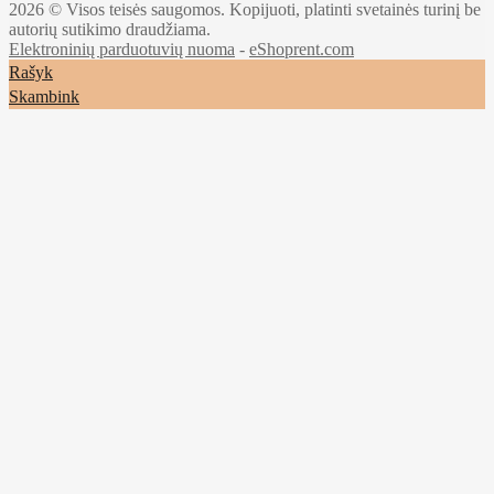
2026 © Visos teisės saugomos. Kopijuoti, platinti svetainės turinį be
autorių sutikimo draudžiama.
Elektroninių parduotuvių nuoma
-
eShoprent.com
Rašyk
Skambink