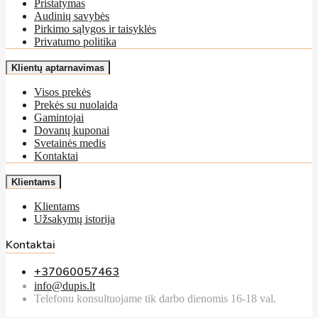
Pristatymas
Audinių savybės
Pirkimo sąlygos ir taisyklės
Privatumo politika
Klientų aptarnavimas
Visos prekės
Prekės su nuolaida
Gamintojai
Dovanų kuponai
Svetainės medis
Kontaktai
Klientams
Klientams
Užsakymų istorija
Kontaktai
+37060057463
info@dupis.lt
Telefonu konsultuojame tik darbo dienomis 16-18 val.