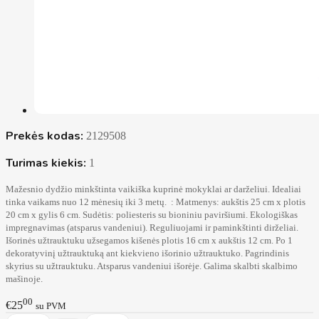
Prekės kodas:
2129508
Turimas kiekis:
1
Mažesnio dydžio minkštinta vaikiška kuprinė mokyklai ar darželiui. Idealiai
tinka vaikams nuo 12 mėnesių iki 3 metų. : Matmenys: aukštis 25 cm x plotis
20 cm x gylis 6 cm. Sudėtis: poliesteris su bioniniu paviršiumi. Ekologiškas
impregnavimas (atsparus vandeniui). Reguliuojami ir paminkštinti dirželiai.
Išorinės užtrauktuku užsegamos kišenės plotis 16 cm x aukštis 12 cm. Po 1
dekoratyvinį užtrauktuką ant kiekvieno išorinio užtrauktuko. Pagrindinis
skyrius su užtrauktuku. Atsparus vandeniui išorėje. Galima skalbti skalbimo
mašinoje.
00
€25
su PVM