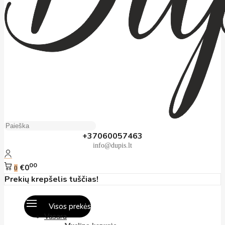
+37060057463
info@dupis.lt
00
€0
0
Prekių krepšelis tuščias!
Visos prekės
Vasara