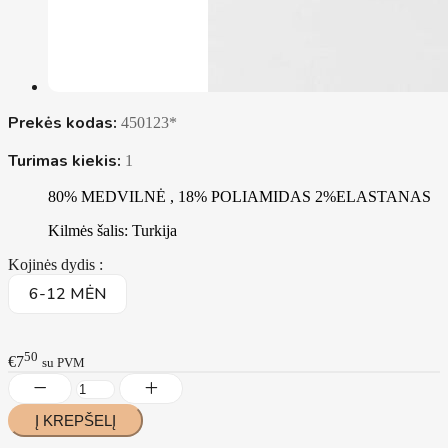
Prekės kodas:
450123*
Turimas kiekis:
1
80% MEDVILNĖ , 18% POLIAMIDAS 2%ELASTANAS
Kilmės šalis: Turkija
Kojinės dydis :
6-12 MĖN
50
€7
su PVM