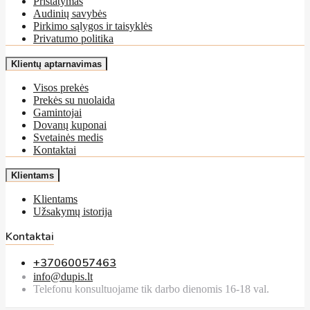
Pristatymas
Audinių savybės
Pirkimo sąlygos ir taisyklės
Privatumo politika
Klientų aptarnavimas
Visos prekės
Prekės su nuolaida
Gamintojai
Dovanų kuponai
Svetainės medis
Kontaktai
Klientams
Klientams
Užsakymų istorija
Kontaktai
+37060057463
info@dupis.lt
Telefonu konsultuojame tik darbo dienomis 16-18 val.