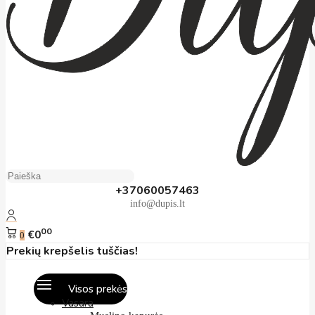
+37060057463
info@dupis.lt
00
€0
0
Prekių krepšelis tuščias!
Visos prekės
Vasara