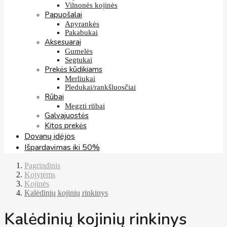
Vilnonės kojinės
Papuošalai
Apyrankės
Pakabukai
Aksesuarai
Gumelės
Segtukai
Prekės kūdikiams
Merliukai
Pledukai/rankšluosčiai
Rūbai
Megzti rūbai
Galvajuostės
Kitos prekės
Dovanų idėjos
Išpardavimas iki 50%
Pagrindinis
Kojytėms
Kojinės
Kalėdinių kojinių rinkinys
Kalėdinių kojinių rinkinys