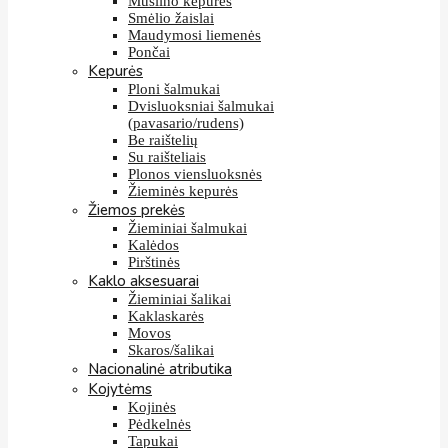
Muslino kepurės
Smėlio žaislai
Maudymosi liemenės
Pončai
Kepurės
Ploni šalmukai
Dvisluoksniai šalmukai
(pavasario/rudens)
Be raištelių
Su raišteliais
Plonos viensluoksnės
Žieminės kepurės
Žiemos prekės
Žieminiai šalmukai
Kalėdos
Pirštinės
Kaklo aksesuarai
Žieminiai šalikai
Kaklaskarės
Movos
Skaros/šalikai
Nacionalinė atributika
Kojytėms
Kojinės
Pėdkelnės
Tapukai