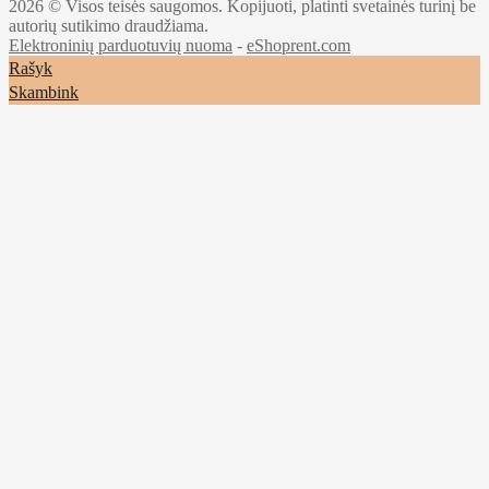
2026 © Visos teisės saugomos. Kopijuoti, platinti svetainės turinį be
autorių sutikimo draudžiama.
Elektroninių parduotuvių nuoma
-
eShoprent.com
Rašyk
Skambink