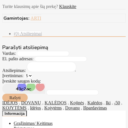
Turite klausimų apie šią prekę?
Klauskite
Gamintojas:
ARTI
(0) Atsiliepimai
Parašyti atsiliepimą
Vardas:
El. pašto adresas:
Atsiliepimas:
Įvertinimas:
Įveskite saugos kodą:
Rašyti
IDĖJOS
,
DOVANŲ
,
KALĖDOS
,
Kojinės
,
Kalėdos
,
Iki
,
-50
,
KOJYTĖMS
,
Idėjos
,
Kojytėms
,
Dovanų
,
Išpardavimas
Informacija
Grąžinimas/ Keitimas