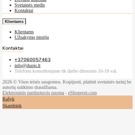
Svetainės medis
Kontaktai
Klientams
Klientams
Užsakymų istorija
Kontaktai
+37060057463
info@dupis.lt
Telefonu konsultuojame tik darbo dienomis 16-18 val.
2026 © Visos teisės saugomos. Kopijuoti, platinti svetainės turinį be
autorių sutikimo draudžiama.
Elektroninių parduotuvių nuoma
-
eShoprent.com
Rašyk
Skambink