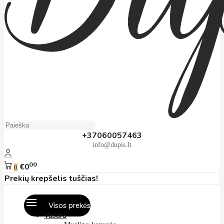
+37060057463
info@dupis.lt
00
€0
0
Prekių krepšelis tuščias!
Visos prekės
Vasara