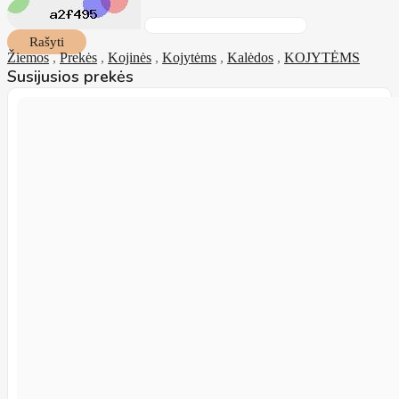
Rašyti
Žiemos
,
Prekės
,
Kojinės
,
Kojytėms
,
Kalėdos
,
KOJYTĖMS
Susijusios prekės