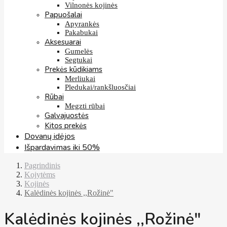
Vilnonės kojinės
Papuošalai
Apyrankės
Pakabukai
Aksesuarai
Gumelės
Segtukai
Prekės kūdikiams
Merliukai
Pledukai/rankšluosčiai
Rūbai
Megzti rūbai
Galvajuostės
Kitos prekės
Dovanų idėjos
Išpardavimas iki 50%
Pagrindinis
Kojytėms
Kojinės
Kalėdinės kojinės ,,Rožinė"
Kalėdinės kojinės ,,Rožinė"