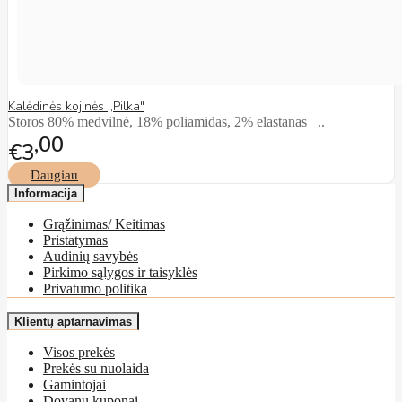
Kalėdinės kojinės ,,Pilka"
Storos 80% medvilnė, 18% poliamidas, 2% elastanas ..
00
€3
Daugiau
Informacija
Grąžinimas/ Keitimas
Pristatymas
Audinių savybės
Pirkimo sąlygos ir taisyklės
Privatumo politika
Klientų aptarnavimas
Visos prekės
Prekės su nuolaida
Gamintojai
Dovanų kuponai