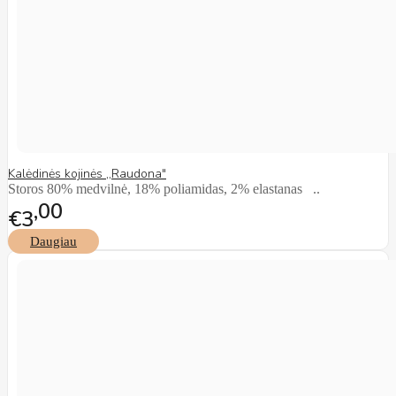
Kalėdinės kojinės ,,Raudona"
Storos 80% medvilnė, 18% poliamidas, 2% elastanas ..
00
€3
Daugiau