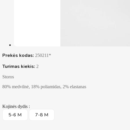
Prekės kodas:
250211*
Turimas kiekis:
2
Storos
80% medvilnė, 18% poliamidas, 2% elastanas
Kojinės dydis :
5-6 M
7-8 M