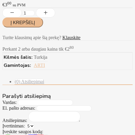
00
€3
su PVM
Turite klausimų apie šią prekę?
Klauskite
80
Perkant 2 arba daugiau kaina tik €2
Kilmės šalis:
Turkija
Gamintojas:
ARTI
(0) Atsiliepimai
Parašyti atsiliepimą
Vardas:
El. pašto adresas:
Atsiliepimas:
Įvertinimas:
Įveskite saugos kodą: