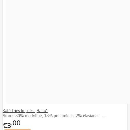
Kalėdinės kojinės ,,Balta"
Storos 80% medvilnė, 18% poliamidas, 2% elastanas ..
00
€3