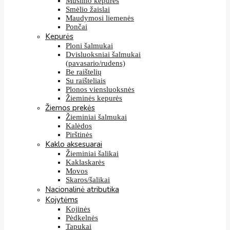
Muslino kepurės
Smėlio žaislai
Maudymosi liemenės
Pončai
Kepurės
Ploni šalmukai
Dvisluoksniai šalmukai
(pavasario/rudens)
Be raištelių
Su raišteliais
Plonos viensluoksnės
Žieminės kepurės
Žiemos prekės
Žieminiai šalmukai
Kalėdos
Pirštinės
Kaklo aksesuarai
Žieminiai šalikai
Kaklaskarės
Movos
Skaros/šalikai
Nacionalinė atributika
Kojytėms
Kojinės
Pėdkelnės
Tapukai