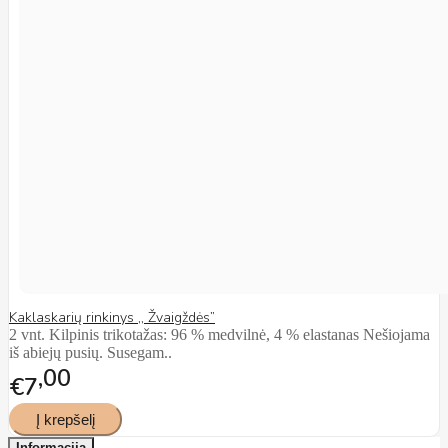
Kaklaskarių rinkinys ,, Žvaigždės”
2 vnt. Kilpinis trikotažas: 96 % medvilnė, 4 % elastanas Nešiojama
iš abiejų pusių. Susegam..
00
€7
Informacija