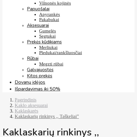
Vilnonės kojinės
Papuošalai
Apyrankės
Pakabukai
Aksesuarai
Gumelės
Segtukai
Prekės kūdikiams
Merliukai
Pledukai/rankšluosčiai
Rūbai
Megzti rūbai
Galvajuostės
Kitos prekės
Dovanų idėjos
Išpardavimas iki 50%
Pagrindinis
Kaklo aksesuarai
Kaklaskarės
Kaklaskarių rinkinys ,, Taškeliai”
Kaklaskarių rinkinys ,,