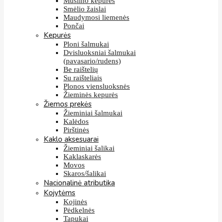
Muslino kepurės
Smėlio žaislai
Maudymosi liemenės
Pončai
Kepurės
Ploni šalmukai
Dvisluoksniai šalmukai
(pavasario/rudens)
Be raištelių
Su raišteliais
Plonos viensluoksnės
Žieminės kepurės
Žiemos prekės
Žieminiai šalmukai
Kalėdos
Pirštinės
Kaklo aksesuarai
Žieminiai šalikai
Kaklaskarės
Movos
Skaros/šalikai
Nacionalinė atributika
Kojytėms
Kojinės
Pėdkelnės
Tapukai