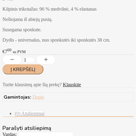
Kilpinis trikotažas: 96 % medvilnė, 4 % elastanas
Nešiojama iš abiejų pusių.
Susegama sponkute.
Dydis - universalus, nuo sponkutės iki sponkutės 38 cm.
00
€7
su PVM
Turite klausimų apie šią prekę?
Klauskite
Gamintojas:
Dupis
(0) Atsiliepimai
Parašyti atsiliepimą
Vardas: