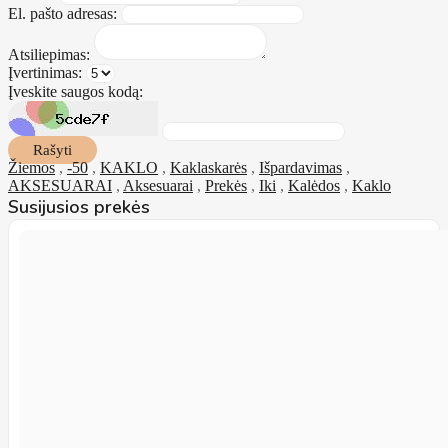
El. pašto adresas:
Atsiliepimas:
Įvertinimas:
Įveskite saugos kodą:
Rašyti
Žiemos
,
-50
,
KAKLO
,
Kaklaskarės
,
Išpardavimas
,
AKSESUARAI
,
Aksesuarai
,
Prekės
,
Iki
,
Kalėdos
,
Kaklo
Susijusios prekės