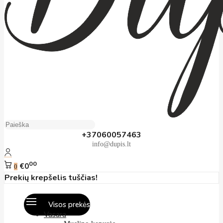
+37060057463
info@dupis.lt
00
€0
0
Prekių krepšelis tuščias!
Visos prekės
Vasara