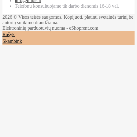
info@dupis.lt
Telefonu konsultuojame tik darbo dienomis 16-18 val.
2026 © Visos teisės saugomos. Kopijuoti, platinti svetainės turinį be
autorių sutikimo draudžiama.
Elektroninių parduotuvių nuoma
-
eShoprent.com
Rašyk
Skambink