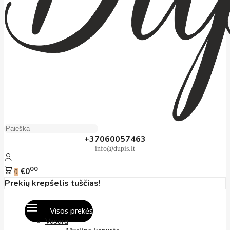
+37060057463
info@dupis.lt
00
€0
0
Prekių krepšelis tuščias!
Visos prekės
Vasara