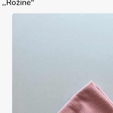
,,Rožinė"