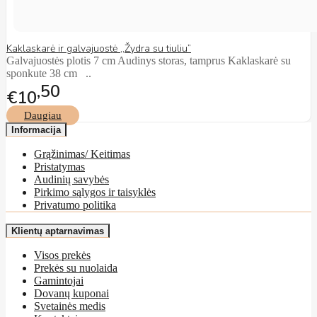
Kaklaskarė ir galvajuostė ,,Žydra su tiuliu”
Galvajuostės plotis 7 cm Audinys storas, tamprus Kaklaskarė su
sponkute 38 cm ..
50
€10
Daugiau
Informacija
Grąžinimas/ Keitimas
Pristatymas
Audinių savybės
Pirkimo sąlygos ir taisyklės
Privatumo politika
Klientų aptarnavimas
Visos prekės
Prekės su nuolaida
Gamintojai
Dovanų kuponai
Svetainės medis