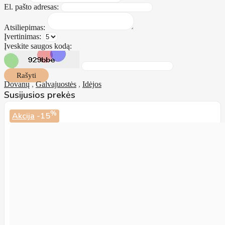
El. pašto adresas:
Atsiliepimas:
Įvertinimas:
Įveskite saugos kodą:
Rašyti
Dovanų
,
Galvajuostės
,
Idėjos
Susijusios prekės
%
Akcija
-15