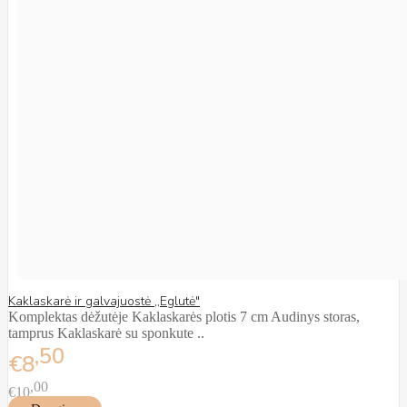
Kaklaskarė ir galvajuostė ,,Eglutė"
Komplektas dėžutėje Kaklaskarės plotis 7 cm Audinys storas,
tamprus Kaklaskarė su sponkute ..
50
€8
00
€10