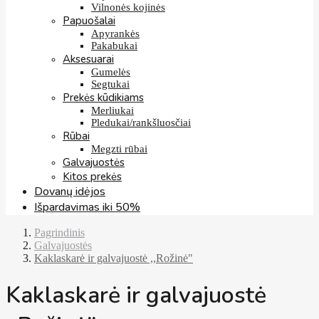
Vilnonės kojinės
Papuošalai
Apyrankės
Pakabukai
Aksesuarai
Gumelės
Segtukai
Prekės kūdikiams
Merliukai
Pledukai/rankšluosčiai
Rūbai
Megzti rūbai
Galvajuostės
Kitos prekės
Dovanų idėjos
Išpardavimas iki 50%
Pagrindinis
Galvajuostės
Kaklaskarė ir galvajuostė ,,Rožinė"
Kaklaskarė ir galvajuostė