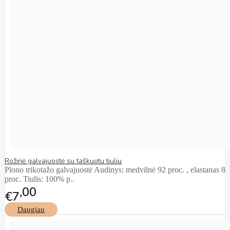
Rožinė galvajuostė su taškuotu tiuliu
Plono trikotažo galvajuostė Audinys: medvilnė 92 proc. , elastanas 8
proc. Tiulis: 100% p..
00
€7
Daugiau