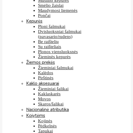
Muslino kepurės
Smėlio žaislai
Maudymosi liemenės
Pončai
Kepurės
Ploni šalmukai
Dvisluoksniai šalmukai
(pavasario/rudens)
Be raištelių
Su raišteliais
Plonos viensluoksnės
Žieminės kepurės
Žiemos prekės
Žieminiai šalmukai
Kalėdos
Pirštinės
Kaklo aksesuarai
Žieminiai šalikai
Kaklaskarės
Movos
Skaros/šalikai
Nacionalinė atributika
Kojytėms
Kojinės
Pėdkelnės
Tapukai