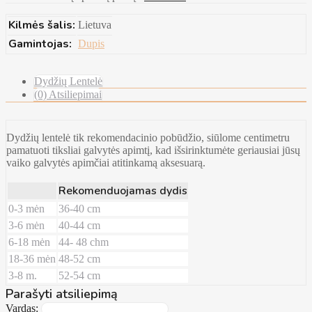
Kilmės šalis:
Lietuva
Gamintojas:
Dupis
Dydžių Lentelė
(0) Atsiliepimai
Dydžių lentelė tik rekomendacinio pobūdžio, siūlome centimetru
pamatuoti tiksliai galvytės apimtį, kad išsirinktumėte geriausiai jūsų
vaiko galvytės apimčiai atitinkamą aksesuarą.
Rekomenduojamas dydis
0-3 mėn
36-40 cm
3-6 mėn
40-44 cm
6-18 mėn
44- 48 chm
18-36 mėn
48-52 cm
3-8 m.
52-54 cm
Parašyti atsiliepimą
Vardas: