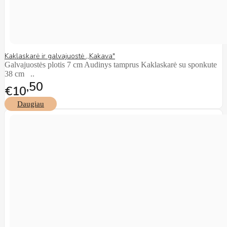
Kaklaskarė ir galvajuostė ,,Kakava"
Galvajuostės plotis 7 cm Audinys tamprus Kaklaskarė su sponkute
38 cm ..
50
€10
Daugiau