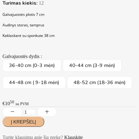
Turimas kiekis:
12
Galvajuostės plotis 7 cm
Audinys storas, tamprus
Kaklaskarė su sponkute 38 cm
Galvajuostės dydis :
36-40 cm (0-3 mėn)
40-44 cm (3-9 mėn)
44-48 cm ( 9-18 mėn)
48-52 cm (18-36 mėn)
50
€10
su PVM
Turite klausimų apie šią prekę?
Klauskite