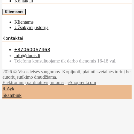
Kontaktai
Klientams
Klientams
Užsakymų istorija
Kontaktai
+37060057463
info@dupis.lt
Telefonu konsultuojame tik darbo dienomis 16-18 val.
2026 © Visos teisės saugomos. Kopijuoti, platinti svetainės turinį be
autorių sutikimo draudžiama.
Elektroninių parduotuvių nuoma
-
eShoprent.com
Rašyk
Skambink