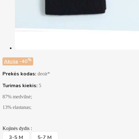
%
Akcija
-40
Prekės kodas:
deoir*
Turimas kiekis:
5
87% medvilnė;
13% elastanas;
Kojinės dydis :
3-5 M
5-7 M