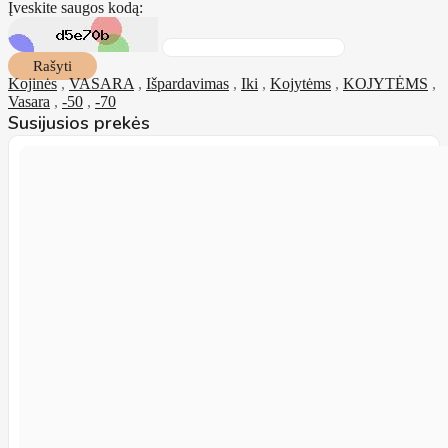
Įveskite saugos kodą:
Rašyti
Kojinės
,
VASARA
,
Išpardavimas
,
Iki
,
Kojytėms
,
KOJYTĖMS
,
Vasara
,
-50
,
-70
Susijusios prekės