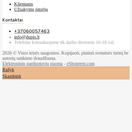
Klientams
Užsakymų istorija
Kontaktai
+37060057463
info@dupis.lt
Telefonu konsultuojame tik darbo dienomis 16-18 val.
2026 © Visos teisės saugomos. Kopijuoti, platinti svetainės turinį be
autorių sutikimo draudžiama.
Elektroninių parduotuvių nuoma
-
eShoprent.com
Rašyk
Skambink