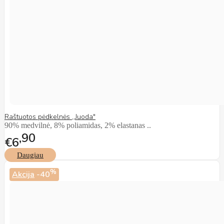
Raštuotos pėdkelnės ,,Juoda"
90% medvilnė, 8% poliamidas, 2% elastanas ..
90
€6
Daugiau
%
Akcija
-40