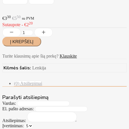
30
50
€3
€5
su PVM
20
Sutaupote - €2
Turite klausimų apie šią prekę?
Klauskite
Kilmės šalis:
Lenkija
(0) Atsiliepimai
Parašyti atsiliepimą
Vardas:
El. pašto adresas:
Atsiliepimas:
Įvertinimas: