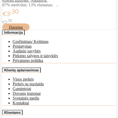
Kojinės pusilgės ,,Raudona”
87% medvilnė; 13% elastanas; ..
30
€3
50
€5
Daugiau
Informacija
Grąžinimas/ Keitimas
Pristatymas
Audinių savybės
Pirkimo sąlygos ir taisyklės
Privatumo politika
Klientų aptarnavimas
Visos prekės
Prekės su nuolaida
Gamintojai
Dovanų kuponai
Svetainės medis
Kontaktai
Klientams