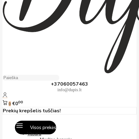
+37060057463
info@dupis.lt
00
€0
0
Prekių krepšelis tuščias!
Visos prekės
Vasara