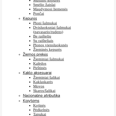
Muslino kepurės
Smėlio žaislai
Maudymosi liemenės
Pončai
Kepurės
Ploni šalmukai
Dvisluoksniai šalmukai
(pavasario/rudens)
Be raištelių
Su raišteliais
Plonos viensluoksnės
Žieminės kepurės
Žiemos prekės
Žieminiai šalmukai
Kalėdos
Pirštinės
Kaklo aksesuarai
Žieminiai šalikai
Kaklaskarės
Movos
Skaros/šalikai
Nacionalinė atributika
Kojytėms
Kojinės
Pėdkelnės
Tapukai