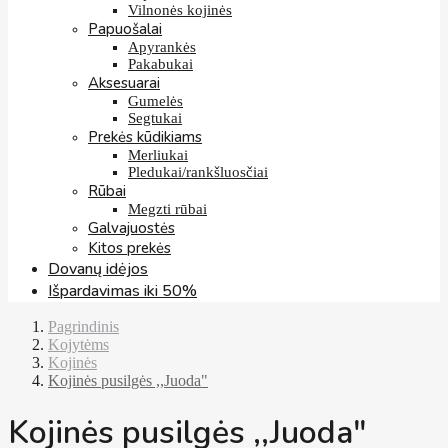
Vilnonės kojinės
Papuošalai
Apyrankės
Pakabukai
Aksesuarai
Gumelės
Segtukai
Prekės kūdikiams
Merliukai
Pledukai/rankšluosčiai
Rūbai
Megzti rūbai
Galvajuostės
Kitos prekės
Dovanų idėjos
Išpardavimas iki 50%
Pagrindinis
Kojytėms
Kojinės
Kojinės pusilgės ,,Juoda"
Kojinės pusilgės ,,Juoda"