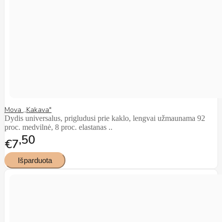
Mova ,,Kakava"
Dydis universalus, prigludusi prie kaklo, lengvai užmaunama 92
proc. medvilnė, 8 proc. elastanas ..
50
€7