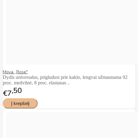
Mova ,,Rose"
Dydis universalus, prigludusi prie kaklo, lengvai užmaunama 92
proc. medvilnė, 8 proc. elastanas ..
50
€7