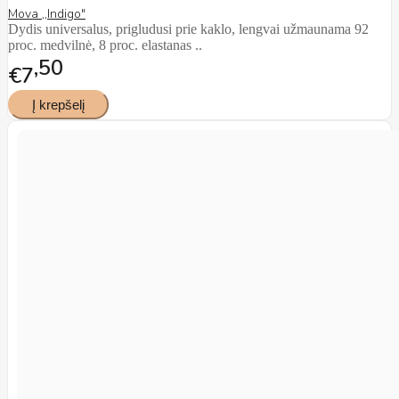
Mova ,,Indigo"
Dydis universalus, prigludusi prie kaklo, lengvai užmaunama 92
proc. medvilnė, 8 proc. elastanas ..
50
€7