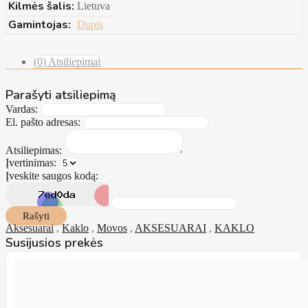
Kilmės šalis:
Lietuva
Gamintojas:
Dupis
(0) Atsiliepimai
Parašyti atsiliepimą
Vardas:
El. pašto adresas:
Atsiliepimas:
Įvertinimas:
Įveskite saugos kodą:
Rašyti
Aksesuarai
,
Kaklo
,
Movos
,
AKSESUARAI
,
KAKLO
Susijusios prekės