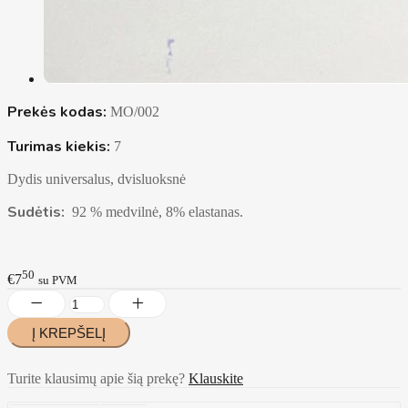
Prekės kodas:
MO/002
Turimas kiekis:
7
Dydis universalus, dvisluoksnė
Sudėtis:
92 % medvilnė, 8% elastanas.
50
€7
su PVM
Turite klausimų apie šią prekę?
Klauskite