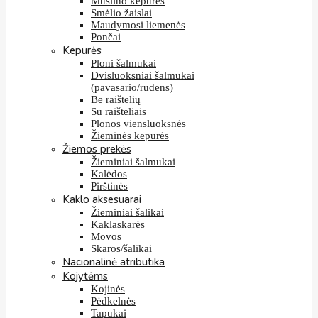
Muslino kepurės
Smėlio žaislai
Maudymosi liemenės
Pončai
Kepurės
Ploni šalmukai
Dvisluoksniai šalmukai
(pavasario/rudens)
Be raištelių
Su raišteliais
Plonos viensluoksnės
Žieminės kepurės
Žiemos prekės
Žieminiai šalmukai
Kalėdos
Pirštinės
Kaklo aksesuarai
Žieminiai šalikai
Kaklaskarės
Movos
Skaros/šalikai
Nacionalinė atributika
Kojytėms
Kojinės
Pėdkelnės
Tapukai