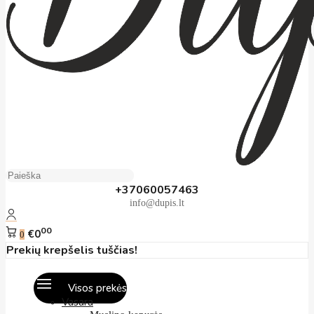
+37060057463
info@dupis.lt
00
€0
0
Prekių krepšelis tuščias!
Visos prekės
Vasara