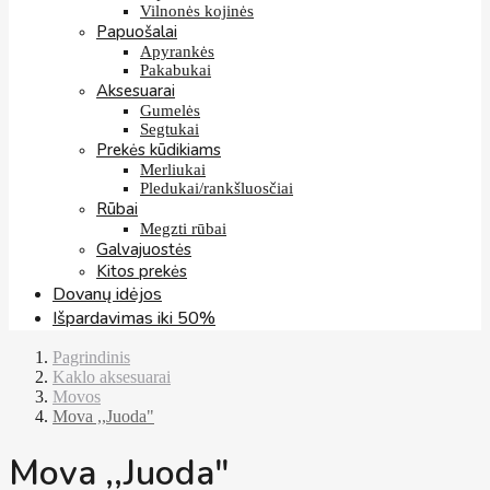
Vilnonės kojinės
Papuošalai
Apyrankės
Pakabukai
Aksesuarai
Gumelės
Segtukai
Prekės kūdikiams
Merliukai
Pledukai/rankšluosčiai
Rūbai
Megzti rūbai
Galvajuostės
Kitos prekės
Dovanų idėjos
Išpardavimas iki 50%
Pagrindinis
Kaklo aksesuarai
Movos
Mova ,,Juoda"
Mova ,,Juoda"