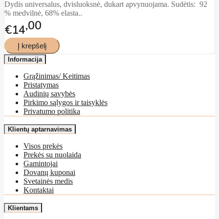
Dydis universalus, dvisluoksnė, dukart apvynuojama. Sudėtis: 92
% medvilnė, 68% elasta..
00
€14
Informacija
Grąžinimas/ Keitimas
Pristatymas
Audinių savybės
Pirkimo sąlygos ir taisyklės
Privatumo politika
Klientų aptarnavimas
Visos prekės
Prekės su nuolaida
Gamintojai
Dovanų kuponai
Svetainės medis
Kontaktai
Klientams