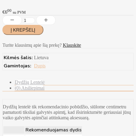
00
€6
su PVM
Turite klausimų apie šią prekę?
Klauskite
Kilmės šalis:
Lietuva
Gamintojas:
Dupis
Dydžių Lentelė
(0) Atsiliepimai
Dydžių lentelė tik rekomendacinio pobūdžio, siūlome centimetru
pamatuoti tiksliai galvytės apimtį, kad išsirinktumėte geriausiai jūsų
vaiko galvytės apimčiai atitinkamą aksesuarą.
Rekomenduojamas dydis