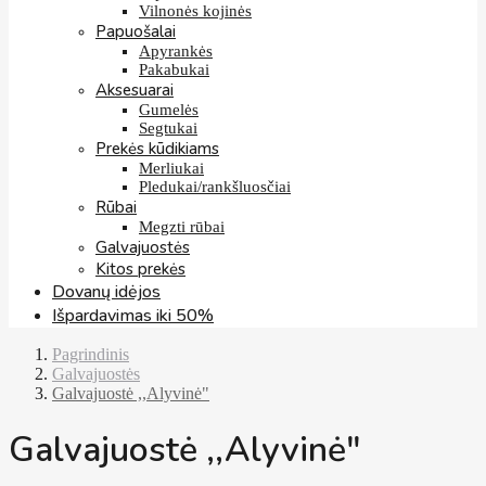
Vilnonės kojinės
Papuošalai
Apyrankės
Pakabukai
Aksesuarai
Gumelės
Segtukai
Prekės kūdikiams
Merliukai
Pledukai/rankšluosčiai
Rūbai
Megzti rūbai
Galvajuostės
Kitos prekės
Dovanų idėjos
Išpardavimas iki 50%
Pagrindinis
Galvajuostės
Galvajuostė ,,Alyvinė"
Galvajuostė ,,Alyvinė"