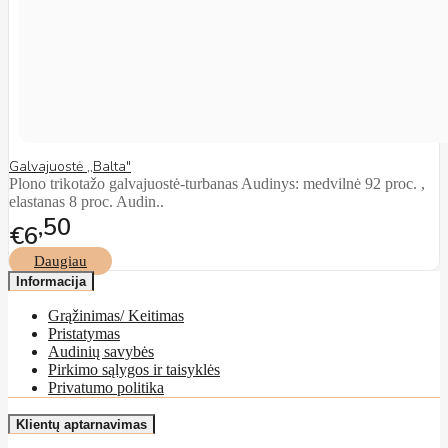
Galvajuostė ,,Balta"
Plono trikotažo galvajuostė-turbanas Audinys: medvilnė 92 proc. ,
elastanas 8 proc. Audin..
50
€6
Daugiau
Informacija
Grąžinimas/ Keitimas
Pristatymas
Audinių savybės
Pirkimo sąlygos ir taisyklės
Privatumo politika
Klientų aptarnavimas