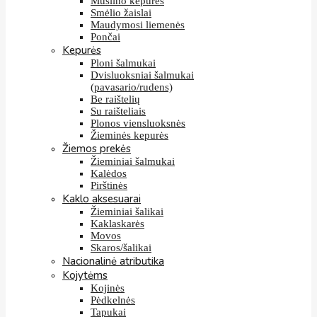
Muslino kepurės
Smėlio žaislai
Maudymosi liemenės
Pončai
Kepurės
Ploni šalmukai
Dvisluoksniai šalmukai
(pavasario/rudens)
Be raištelių
Su raišteliais
Plonos viensluoksnės
Žieminės kepurės
Žiemos prekės
Žieminiai šalmukai
Kalėdos
Pirštinės
Kaklo aksesuarai
Žieminiai šalikai
Kaklaskarės
Movos
Skaros/šalikai
Nacionalinė atributika
Kojytėms
Kojinės
Pėdkelnės
Tapukai