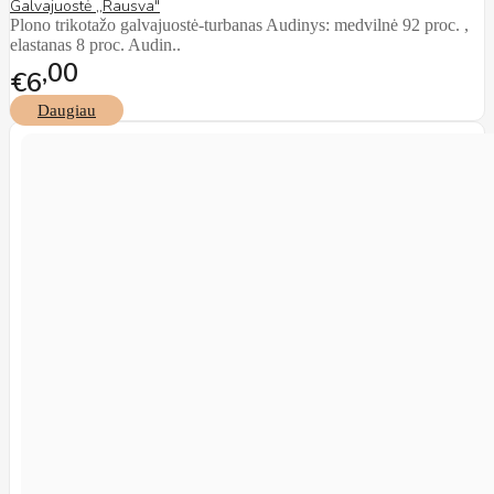
Galvajuostė ,,Rausva"
Plono trikotažo galvajuostė-turbanas Audinys: medvilnė 92 proc. ,
elastanas 8 proc. Audin..
00
€6
Daugiau