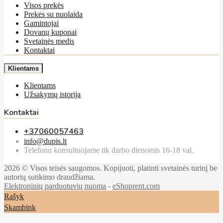
Visos prekės
Prekės su nuolaida
Gamintojai
Dovanų kuponai
Svetainės medis
Kontaktai
Klientams
Klientams
Užsakymų istorija
Kontaktai
+37060057463
info@dupis.lt
Telefonu konsultuojame tik darbo dienomis 16-18 val.
2026 © Visos teisės saugomos. Kopijuoti, platinti svetainės turinį be
autorių sutikimo draudžiama.
Elektroninių parduotuvių nuoma
-
eShoprent.com
Rašyk
Skambink