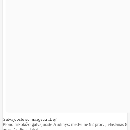
Galvajuostė su mazgeliu ,,Bej"
Plono trikotažo galvajuostė Audinys: medvilnė 92 proc. , elastanas 8
proc. Audinys labai ..