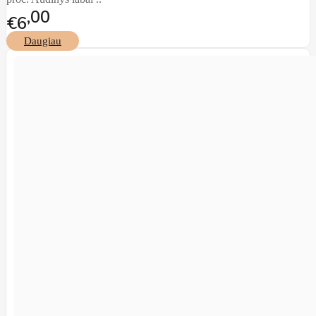
00
€6
Daugiau