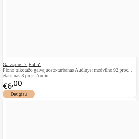
Galvajuostė ,,Balta"
Plono trikotažo galvajuostė-turbanas Audinys: medvilnė 92 proc. ,
elastanas 8 proc. Audin..
00
€6
Daugiau