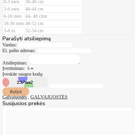
0-3 mėn
36-40 cm
3-6 mėn
40-44 cm
6-18 mėn
44- 48 chm
18-36 mėn
48-52 cm
3-8 m.
52-54 cm
Parašyti atsiliepimą
Vardas:
El. pašto adresas:
Atsiliepimas:
Įvertinimas:
Įveskite saugos kodą:
Rašyti
Galvajuostės
,
GALVAJUOSTĖS
Susijusios prekės