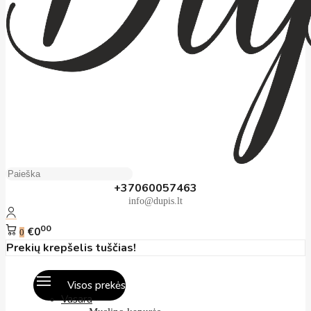
+37060057463
info@dupis.lt
00
€0
0
Prekių krepšelis tuščias!
Visos prekės
Vasara