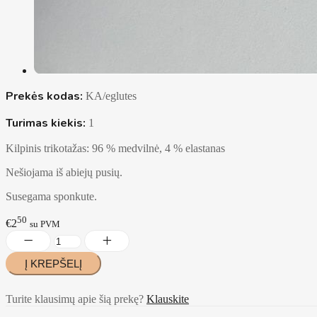
Prekės kodas:
KA/eglutes
Turimas kiekis:
1
Kilpinis trikotažas: 96 % medvilnė, 4 % elastanas
Nešiojama iš abiejų pusių.
Susegama sponkute.
50
€2
su PVM
Turite klausimų apie šią prekę?
Klauskite