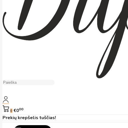
00
€0
0
Prekių krepšelis tuščias!