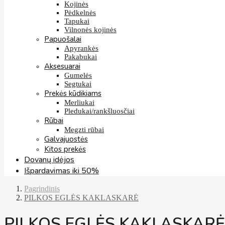
Kojinės
Pėdkelnės
Tapukai
Vilnonės kojinės
Papuošalai
Apyrankės
Pakabukai
Aksesuarai
Gumelės
Segtukai
Prekės kūdikiams
Merliukai
Pledukai/rankšluosčiai
Rūbai
Megzti rūbai
Galvajuostės
Kitos prekės
Dovanų idėjos
Išpardavimas iki 50%
Pagrindinis
PILKOS EGLĖS KAKLASKARĖ
PILKOS EGLĖS KAKLASKARĖ