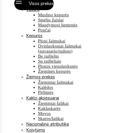
Visos prekės
Vasara
Muslino kepurės
Smėlio žaislai
Maudymosi liemenės
Pončai
Kepurės
Ploni šalmukai
Dvisluoksniai šalmukai
(pavasario/rudens)
Be raištelių
Su raišteliais
Plonos viensluoksnės
Žieminės kepurės
Žiemos prekės
Žieminiai šalmukai
Kalėdos
Pirštinės
Kaklo aksesuarai
Žieminiai šalikai
Kaklaskarės
Movos
Skaros/šalikai
Nacionalinė atributika
Kojytėms