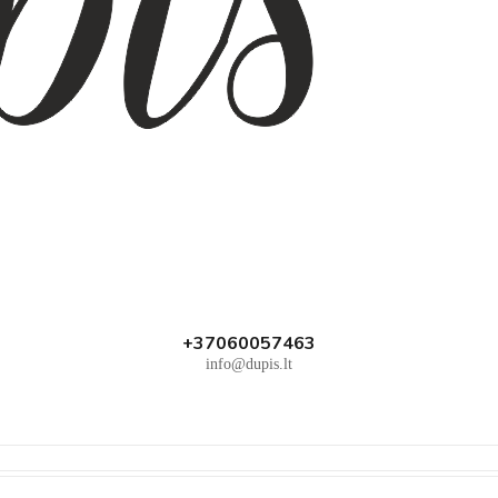
+37060057463
info@dupis.lt